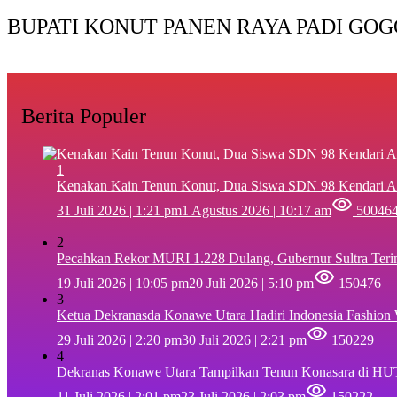
BUPATI KONUT PANEN RAYA PADI GOG
Berita Populer
1
‎Kenakan Kain Tenun Konut, Dua Siswa SDN 98 Kendari A
31 Juli 2026 | 1:21 pm
1 Agustus 2026 | 10:17 am
50046
2
Pecahkan Rekor MURI 1.228 Dulang, Gubernur Sultra Ter
19 Juli 2026 | 10:05 pm
20 Juli 2026 | 5:10 pm
150476
3
Ketua Dekranasda Konawe Utara Hadiri Indonesia Fashion
29 Juli 2026 | 2:20 pm
30 Juli 2026 | 2:21 pm
150229
4
Dekranas Konawe Utara Tampilkan Tenun Konasara di HU
11 Juli 2026 | 2:01 pm
23 Juli 2026 | 2:03 pm
150222