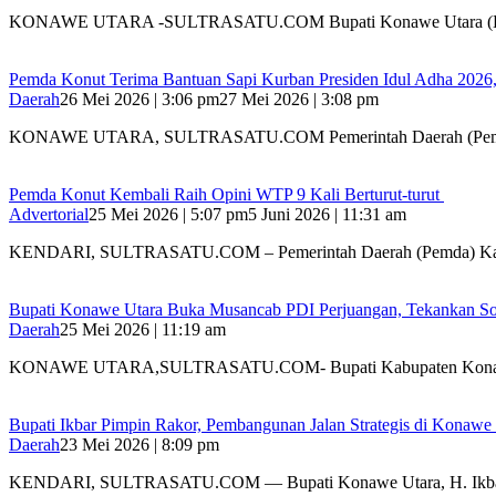
KONAWE UTARA -SULTRASATU.COM Bupati Konawe Utara (K
Pemda Konut Terima Bantuan Sapi Kurban Presiden Idul Adha 2026,
Daerah
26 Mei 2026 | 3:06 pm
27 Mei 2026 | 3:08 pm
KONAWE UTARA, SULTRASATU.COM Pemerintah Daerah (Pem
Pemda Konut Kembali Raih Opini WTP 9 Kali Berturut-turut
Advertorial
25 Mei 2026 | 5:07 pm
5 Juni 2026 | 11:31 am
KENDARI, SULTRASATU.COM – Pemerintah Daerah (Pemda) K
Bupati Konawe Utara Buka Musancab PDI Perjuangan, Tekankan Sol
Daerah
25 Mei 2026 | 11:19 am
KONAWE UTARA,SULTRASATU.COM- Bupati Kabupaten Konawe
Bupati Ikbar Pimpin Rakor, Pembangunan Jalan Strategis di Konawe 
Daerah
23 Mei 2026 | 8:09 pm
KENDARI, SULTRASATU.COM — Bupati Konawe Utara, H. Ikb