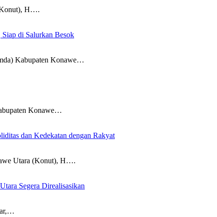
onut), H….
 Siap di Salurkan Besok
da) Kabupaten Konawe…
abupaten Konawe…
iditas dan Kedekatan dengan Rakyat
 Utara (Konut), H….
Utara Segera Direalisasikan
ar,…