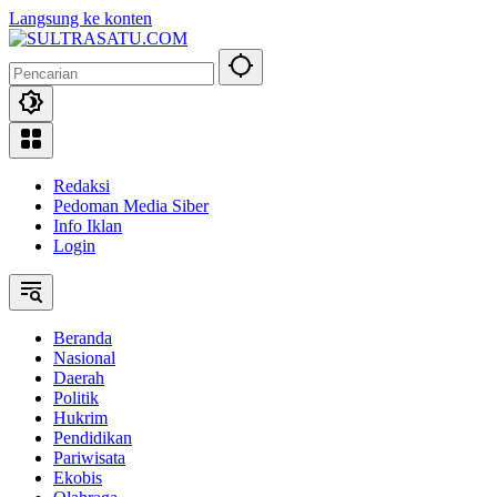
Langsung ke konten
Redaksi
Pedoman Media Siber
Info Iklan
Login
Beranda
Nasional
Daerah
Politik
Hukrim
Pendidikan
Pariwisata
Ekobis