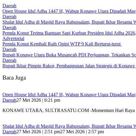
Daerah
Open House Idul Adha 1447 H, Wabup Konawe Utara Dipadati Mas
Daerah
Shalat Idul Adha di Masjid Raya Babussalam, Bupati Ikbar Besama
Daerah
Pemda Konut Terima Bantuan Sapi Kurban Presiden Idul Adha 2026,
Advertorial
Pemda Konut Kembali Raih Opini WTP 9 Kali Berturut-turut
Daerah
Bupati Konawe Utara Buka Musancab PDI Perjuangan, Tekankan Sol
Daerah
Bupati Ikbar Pimpin Rakor, Pembangunan Jalan Strategis di Konawe 
Baca Juga
Open House Idul Adha 1447 H, Wabup Konawe Utara Dipadati Mas
Daerah
27 Mei 2026 | 6:21 pm
KONAWE UTARA, SULTRASATU.COM -Momentum Hari Raya I
Shalat Idul Adha di Masjid Raya Babussalam, Bupati Ikbar Besama
Daerah
27 Mei 2026 | 2:51 pm
27 Mei 2026 | 2:57 pm