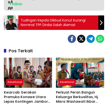
Follow
Tudingan Kepala Dikbud Konut Kurangi
Nominal TPP Dinilai Salah Alamat
Pos Terkait
Advertorial
Advertorial
‎Kwarcab Gerakan
‎Perkuat Peran Bangun
Pramuka Konawe Utara
Keluarga Berkualitas, Hj.
Lepas Kontingen Jambore
Misra Wastawati Ikbar
Nasional XII 2026, Bupati
Resmi Lantik Ketua TP-PKK