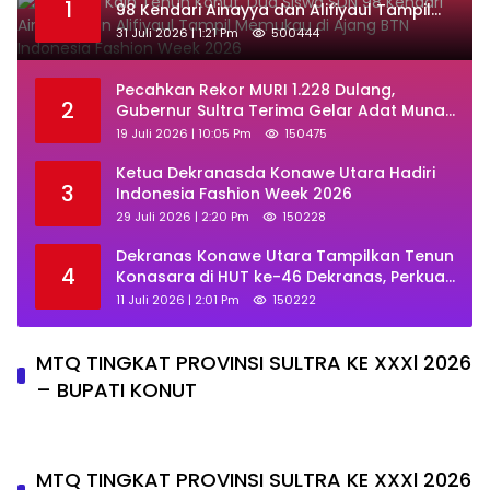
1
98 Kendari Ainayya dan Alifiyaul Tampil
Memukau di Ajang BTN Indonesia Fashion
31 Juli 2026 | 1:21 Pm
500444
Week 2026
Pecahkan Rekor MURI 1.228 Dulang,
2
Gubernur Sultra Terima Gelar Adat Muna
dan Ajak KKMM Bersinergi
19 Juli 2026 | 10:05 Pm
150475
Ketua Dekranasda Konawe Utara Hadiri
3
Indonesia Fashion Week 2026
29 Juli 2026 | 2:20 Pm
150228
Dekranas Konawe Utara Tampilkan Tenun
4
Konasara di HUT ke-46 Dekranas, Perkuat
Promosi UMKM Daerah
11 Juli 2026 | 2:01 Pm
150222
MTQ TINGKAT PROVINSI SULTRA KE XXXl 2026
– BUPATI KONUT
MTQ TINGKAT PROVINSI SULTRA KE XXXl 2026