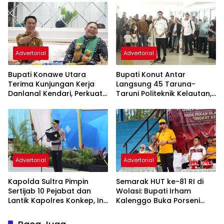
Ikbar: Tunjukkan Karakter
Kecamatan se-Konawe
Generasi Muda Konut yang
Utara
Advertorial
Advertorial
Bupati Konawe Utara
Bupati Konut Antar
Terima Kunjungan Kerja
Langsung 45 Taruna-
Danlanal Kendari, Perkuat
Taruni Politeknik Kelautan,
Sinergi Pemerintah Daerah
Beasiswa Full Ditanggung
dan TNI AL
Pemda
Advertorial
Advertorial
‎Kapolda Sultra Pimpin
Semarak HUT ke-81 RI di
Sertijab 10 Pejabat dan
Wolasi: Bupati Irham
Lantik Kapolres Konkep, Ini
Kalenggo Buka Porseni
Daftar Nama yang
dan Resmikan Lapangan
Berganti
Tamoti