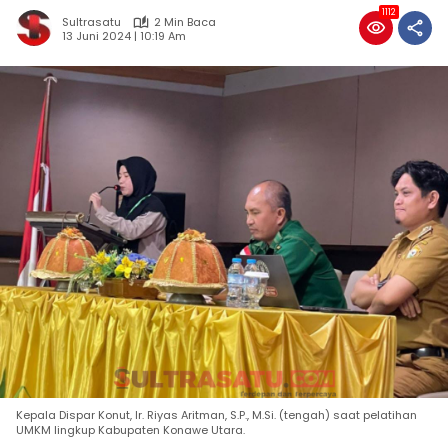
1112
Sultrasatu
2 Min Baca
13 Juni 2024 | 10:19 Am
Kepala Dispar Konut, Ir. Riyas Aritman, S.P., M.Si. (tengah) saat pelatihan
UMKM lingkup Kabupaten Konawe Utara.