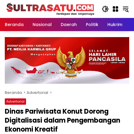
Langsung
ke
konten
Beranda
Nasional
Daerah
Politik
Hukrim
P
Beranda
Advertorial
Advertorial
Dinas Pariwisata Konut Dorong
Digitalisasi dalam Pengembangan
Ekonomi Kreatif