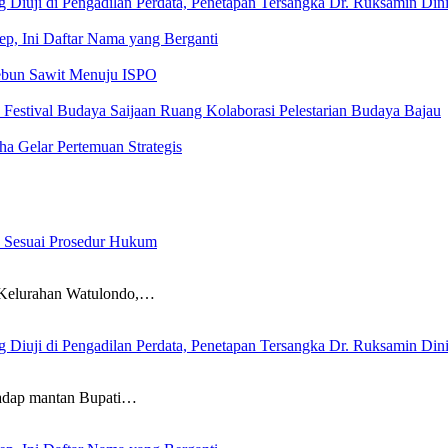
Diuji di Pengadilan Perdata, Penetapan Tersangka Dr. Ruksamin Dini
kep, Ini Daftar Nama yang Berganti
kebun Sawit Menuju ISPO
estival Budaya Saijaan Ruang Kolaborasi Pelestarian Budaya Bajau
a Gelar Pertemuan Strategis
an Sesuai Prosedur Hukum
Kelurahan Watulondo,…
Diuji di Pengadilan Perdata, Penetapan Tersangka Dr. Ruksamin Dini
dap mantan Bupati…