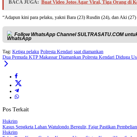
BACA JUGA:
Buat Video Jotos Agar Viral, Tiga Orang di 
“Adapun kini para pelaku, yakni Bara (23) Rusdin (24), dan Aki (2
Follow WhatsApp Channel
SULTRASATU.COM
untuk
Tag:
Ketiga pelaku
Polresta Kendari
saat diamankan
Dua Pemuda KTP Makassar Diamankan Polresta Kendari Diduga Usai
Pos Terkait
Hukrim
‎Kasus Sengketa Lahan Watulondo Bergulir, Fajar Pastikan Pembeli
Hukrim