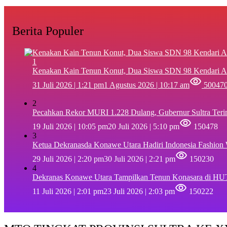
Berita Populer
1
‎Kenakan Kain Tenun Konut, Dua Siswa SDN 98 Kendari A
31 Juli 2026 | 1:21 pm
1 Agustus 2026 | 10:17 am
50047
2
Pecahkan Rekor MURI 1.228 Dulang, Gubernur Sultra Ter
19 Juli 2026 | 10:05 pm
20 Juli 2026 | 5:10 pm
150478
3
Ketua Dekranasda Konawe Utara Hadiri Indonesia Fashion
29 Juli 2026 | 2:20 pm
30 Juli 2026 | 2:21 pm
150230
4
Dekranas Konawe Utara Tampilkan Tenun Konasara di HU
11 Juli 2026 | 2:01 pm
23 Juli 2026 | 2:03 pm
150222