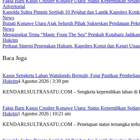
Fakta Baru Kasus Crusher Konawe Utara: Status Kepemilikan Sedang 
Advertorial
‎Kapolda Sultra Pimpin Sertijab 10 Pejabat dan Lantik Kapolres Kon
News
Bupati Konawe Utara Ajak Seluruh Pihak Sukseskan Pendataan Pe
News
Mengangkat Tema “Magic From The Sea” Pemkab Kotabaru Jadikan F
Hukrim
‎Perkuat Sinergi Penegakan Hukum, Kapolres Konut dan Kajari Unaah
Baca Juga
‎Kasus Sengketa Lahan Watulondo Bergulir, Fajar Pastikan Pembeli
Hukrim
4 Agustus 2026 | 3:39 pm
KENDARI,SULTRASATU.COM – ‎Sengketa kepemilikan lahan di 
Fakta Baru Kasus Crusher Konawe Utara: Status Kepemilikan Sedang 
Hukrim
1 Agustus 2026 | 10:21 am
KENDARI,SULTRASATU.COM – Penetapan status tersangka terha