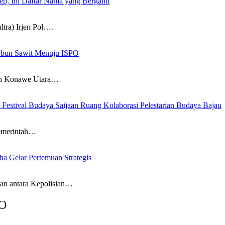
kep, Ini Daftar Nama yang Berganti
a) Irjen Pol….
kebun Sawit Menuju ISPO
 Konawe Utara…
estival Budaya Saijaan Ruang Kolaborasi Pelestarian Budaya Bajau
emerintah…
a Gelar Pertemuan Strategis
antara Kepolisian…
O