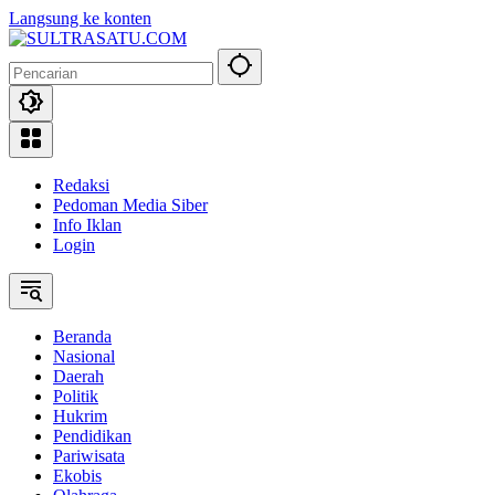
Langsung ke konten
Redaksi
Pedoman Media Siber
Info Iklan
Login
Beranda
Nasional
Daerah
Politik
Hukrim
Pendidikan
Pariwisata
Ekobis