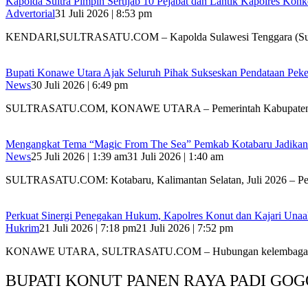
‎Kapolda Sultra Pimpin Sertijab 10 Pejabat dan Lantik Kapolres Kon
Advertorial
31 Juli 2026 | 8:53 pm
‎KENDARI,SULTRASATU.COM – Kapolda Sulawesi Tenggara (Sultr
Bupati Konawe Utara Ajak Seluruh Pihak Sukseskan Pendataan Pe
News
30 Juli 2026 | 6:49 pm
SULTRASATU.COM, KONAWE UTARA – Pemerintah Kabupaten
Mengangkat Tema “Magic From The Sea” Pemkab Kotabaru Jadikan F
News
25 Juli 2026 | 1:39 am
31 Juli 2026 | 1:40 am
SULTRASATU.COM: Kotabaru, Kalimantan Selatan, Juli 2026 – P
‎Perkuat Sinergi Penegakan Hukum, Kapolres Konut dan Kajari Unaah
Hukrim
21 Juli 2026 | 7:18 pm
21 Juli 2026 | 7:52 pm
‎KONAWE UTARA, SULTRASATU.COM – Hubungan kelembagaan 
BUPATI KONUT PANEN RAYA PADI GOG