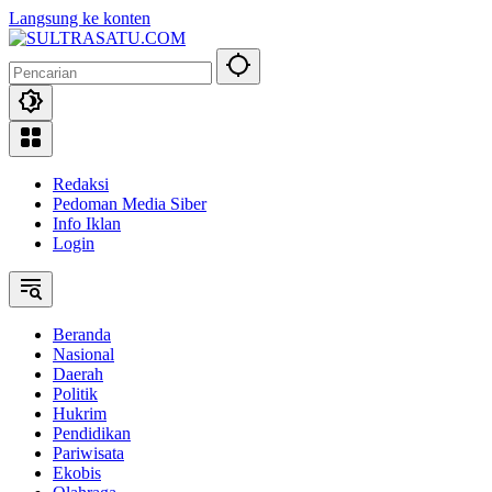
Langsung ke konten
Redaksi
Pedoman Media Siber
Info Iklan
Login
Beranda
Nasional
Daerah
Politik
Hukrim
Pendidikan
Pariwisata
Ekobis