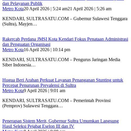
dan Pelayanan Publik
Metro Kota
20 April 2026 | 5:24 am
21 April 2026 | 5:26 am
KENDARI, SULTRASATU.COM – Gubernur Sulawesi Tenggara
(Sultra), Mayjen…
Rakercab Perdana JMSI Kota Kendari Fokus Penataan Administrasi
dan Penguatan Organisasi
Metro Kota
16 April 2026 | 10:14 pm
KENDARI, SULTRASATU.COM – Pengurus Jaringan Media
Siber Indonesia…
Hugua Beri Arahan Perkuat Layanan Penanganan Stunting untuk
Percepat Penurunan Prevalensi di Sultra
Metro Kota
9 April 2026 | 9:01 am
KENDARI, SULTRASATU.COM – Pemerintah Provinsi
(Pemprov) Sulawesi Tenggara…
Penerapan Sistem Merit, Gubernur Sultra Umumkan Langsung
Hasil Seleksi Pejabat Eselon III dan IV