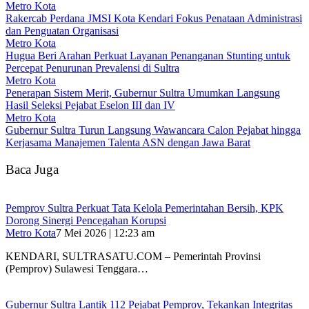
Metro Kota
Rakercab Perdana JMSI Kota Kendari Fokus Penataan Administrasi
dan Penguatan Organisasi
Metro Kota
Hugua Beri Arahan Perkuat Layanan Penanganan Stunting untuk
Percepat Penurunan Prevalensi di Sultra
Metro Kota
Penerapan Sistem Merit, Gubernur Sultra Umumkan Langsung
Hasil Seleksi Pejabat Eselon III dan IV
Metro Kota
Gubernur Sultra Turun Langsung Wawancara Calon Pejabat hingga
Kerjasama Manajemen Talenta ASN dengan Jawa Barat
Baca Juga
Pemprov Sultra Perkuat Tata Kelola Pemerintahan Bersih, KPK
Dorong Sinergi Pencegahan Korupsi
Metro Kota
7 Mei 2026 | 12:23 am
KENDARI, SULTRASATU.COM – Pemerintah Provinsi
(Pemprov) Sulawesi Tenggara…
Gubernur Sultra Lantik 112 Pejabat Pemprov, Tekankan Integritas