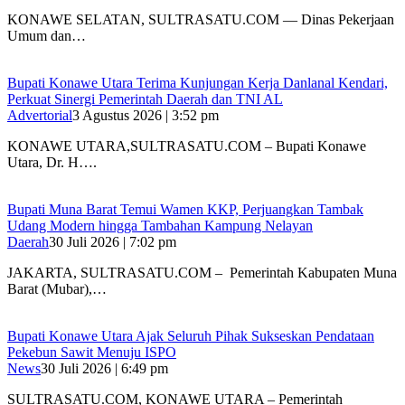
KONAWE SELATAN, SULTRASATU.COM — Dinas Pekerjaan
Umum dan…
Bupati Konawe Utara Terima Kunjungan Kerja Danlanal Kendari,
Perkuat Sinergi Pemerintah Daerah dan TNI AL
Advertorial
3 Agustus 2026 | 3:52 pm
‎KONAWE UTARA,SULTRASATU.COM – Bupati Konawe
Utara, Dr. H….
‎Bupati Muna Barat Temui Wamen KKP, Perjuangkan Tambak
Udang Modern hingga Tambahan Kampung Nelayan
Daerah
30 Juli 2026 | 7:02 pm
‎JAKARTA, SULTRASATU.COM – Pemerintah Kabupaten Muna
Barat (Mubar),…
Bupati Konawe Utara Ajak Seluruh Pihak Sukseskan Pendataan
Pekebun Sawit Menuju ISPO
News
30 Juli 2026 | 6:49 pm
SULTRASATU.COM, KONAWE UTARA – Pemerintah