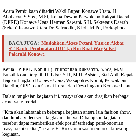
Acara Pembukaan dihadiri Wakil Bupati Konawe Utara, H.
Abuhaera, S.Sos., M.Si, Ketua Dewan Perwakilan Rakyat Daerah
(DPRD) Konawe Utara Herman Sawani, S.H, Sekretaris Daerah
(Sekda) Konawe Utara Dr. Safruddin, S.Pd., M.Pd, Forkopimda.
BACA JUGA:
Mudahkan Akses Petani, Yusran Akbar
ST Bantu Pembuatan JUT 1,5 Km Buat Warga Kel
Palarahi Konawe
Ketua TP-PKK Konut Hj. Nurponirah Ruksamin, S.Sos, M.M,
Bupati Konut terpilih H. Ikbar, S.H, M.H, Asisten, Staf Ahli, Kepala
Bagian Lingkup Konawe Utara, Wakapolres Konut, Perwakilan
Dandim, OPD, dan Camat Lurah dan Desa lingkup Konawe Utara.
Dalam rangkaian kegiatan ini, masyarakat akan disajikan berbagai
acara yang meriah.
“Kita akan laksanakan beberapa kegiatan antara lain fashion show,
dan lomba video serta kegiatan lainnya. Diharapkan kegiatan
tersebut dapat memberikan efek positif terhadap perekonomian
masyarakat sekitar,” terang H. Ruksamin saat membuka langsung
kegiatan.