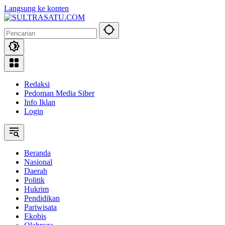
Langsung ke konten
Redaksi
Pedoman Media Siber
Info Iklan
Login
Beranda
Nasional
Daerah
Politik
Hukrim
Pendidikan
Pariwisata
Ekobis