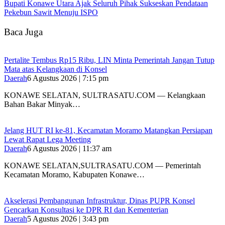
Bupati Konawe Utara Ajak Seluruh Pihak Sukseskan Pendataan
Pekebun Sawit Menuju ISPO
Baca Juga
‎Pertalite Tembus Rp15 Ribu, LIN Minta Pemerintah Jangan Tutup
Mata atas Kelangkaan di Konsel
Daerah
6 Agustus 2026 | 7:15 pm
‎KONAWE SELATAN, SULTRASATU.COM — Kelangkaan
Bahan Bakar Minyak…
‎Jelang HUT RI ke-81, Kecamatan Moramo Matangkan Persiapan
Lewat Rapat Lega Meeting
Daerah
6 Agustus 2026 | 11:37 am
KONAWE SELATAN,SULTRASATU.COM — Pemerintah
Kecamatan Moramo, Kabupaten Konawe…
Akselerasi Pembangunan Infrastruktur, Dinas PUPR Konsel
Gencarkan Konsultasi ke DPR RI dan Kementerian
Daerah
5 Agustus 2026 | 3:43 pm