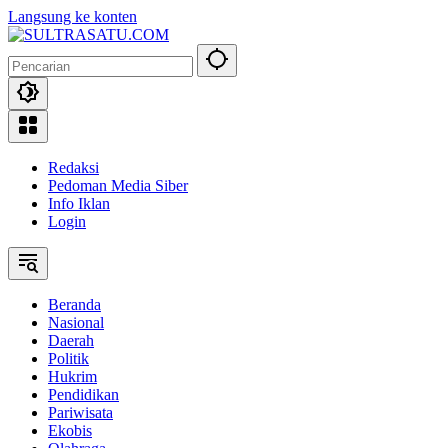
Langsung ke konten
Redaksi
Pedoman Media Siber
Info Iklan
Login
Beranda
Nasional
Daerah
Politik
Hukrim
Pendidikan
Pariwisata
Ekobis