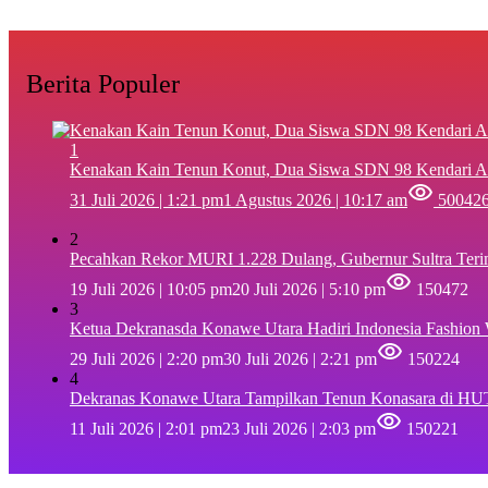
Berita Populer
1
‎Kenakan Kain Tenun Konut, Dua Siswa SDN 98 Kendari A
31 Juli 2026 | 1:21 pm
1 Agustus 2026 | 10:17 am
50042
2
Pecahkan Rekor MURI 1.228 Dulang, Gubernur Sultra Ter
19 Juli 2026 | 10:05 pm
20 Juli 2026 | 5:10 pm
150472
3
Ketua Dekranasda Konawe Utara Hadiri Indonesia Fashion
29 Juli 2026 | 2:20 pm
30 Juli 2026 | 2:21 pm
150224
4
Dekranas Konawe Utara Tampilkan Tenun Konasara di HU
11 Juli 2026 | 2:01 pm
23 Juli 2026 | 2:03 pm
150221