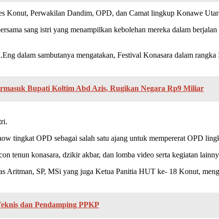
res Konut, Perwakilan Dandim, OPD, dan Camat lingkup Konawe Utar
D bersama sang istri yang menampilkan kebolehan mereka dalam berjal
N.Eng dalam sambutanya mengatakan, Festival Konasara dalam rangk
rmasuk Bupati Koltim Abd Azis, Rugikan Negara Rp9 Miliar
ri.
 Show tingkat OPD sebagai salah satu ajang untuk mempererat OPD lin
 icon tenun konasara, dzikir akbar, dan lomba video serta kegiatan lainn
iyas Aritman, SP, MSi yang juga Ketua Panitia HUT ke- 18 Konut, me
Teknis dan Pendamping PPKP