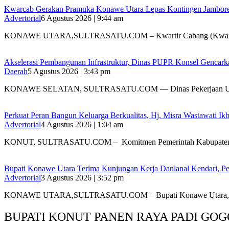
‎Kwarcab Gerakan Pramuka Konawe Utara Lepas Kontingen Jambore Na
Advertorial
6 Agustus 2026 | 9:44 am
KONAWE UTARA,SULTRASATU.COM – Kwartir Cabang (Kwarc
Akselerasi Pembangunan Infrastruktur, Dinas PUPR Konsel Gencark
Daerah
5 Agustus 2026 | 3:43 pm
KONAWE SELATAN, SULTRASATU.COM — Dinas Pekerjaan 
‎Perkuat Peran Bangun Keluarga Berkualitas, Hj. Misra Wastawati
Advertorial
4 Agustus 2026 | 1:04 am
‎KONUT, SULTRASATU.COM – Komitmen Pemerintah Kabupate
Bupati Konawe Utara Terima Kunjungan Kerja Danlanal Kendari, Pe
Advertorial
3 Agustus 2026 | 3:52 pm
‎KONAWE UTARA,SULTRASATU.COM – Bupati Konawe Utara,
BUPATI KONUT PANEN RAYA PADI GOG