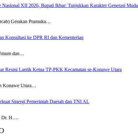
sional XII 2026, Bupati Ikbar: Tunjukkan Karakter Generasi Muda Ko
ab) Gerakan Pramuka…
an Konsultasi ke DPR RI dan Kementerian
Umum dan…
 Ikbar Resmi Lantik Ketua TP-PKK Kecamatan se-Konawe Utara
n Konawe Utara…
rkuat Sinergi Pemerintah Daerah dan TNI AL
 Dr. H….
O