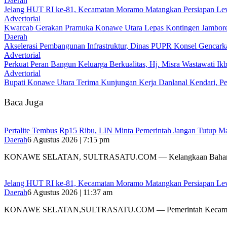
Daerah
‎Jelang HUT RI ke-81, Kecamatan Moramo Matangkan Persiapan Le
Advertorial
‎Kwarcab Gerakan Pramuka Konawe Utara Lepas Kontingen Jambore Na
Daerah
Akselerasi Pembangunan Infrastruktur, Dinas PUPR Konsel Gencark
Advertorial
‎Perkuat Peran Bangun Keluarga Berkualitas, Hj. Misra Wastawati
Advertorial
Bupati Konawe Utara Terima Kunjungan Kerja Danlanal Kendari, Pe
Baca Juga
‎Pertalite Tembus Rp15 Ribu, LIN Minta Pemerintah Jangan Tutup Ma
Daerah
6 Agustus 2026 | 7:15 pm
‎KONAWE SELATAN, SULTRASATU.COM — Kelangkaan Bahan
‎Jelang HUT RI ke-81, Kecamatan Moramo Matangkan Persiapan Le
Daerah
6 Agustus 2026 | 11:37 am
KONAWE SELATAN,SULTRASATU.COM — Pemerintah Kecamat