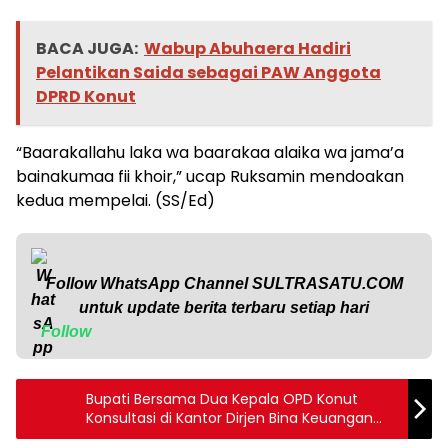
BACA JUGA:
Wabup Abuhaera Hadiri
Pelantikan Saida sebagai PAW Anggota
DPRD Konut
“Baarakallahu laka wa baarakaa alaika wa jama’a
bainakumaa fii khoir,” ucap Ruksamin mendoakan
kedua mempelai. (SS/Ed)
Follow WhatsApp Channel
SULTRASATU.COM
untuk update berita terbaru setiap hari
Follow
Bupati Bersama Dua Kepala OPD Konut
Konsultasi di Kantor Dirjen Bina Keuangan
Daerah Kemendagri