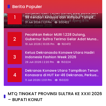
Berita Populer
‎Kenakan Kain Tenun Konut, Dua Siswa SDN
1
98 Kendari Ainayya dan Alifiyaul Tampil
Memukau di Ajang BTN Indonesia Fashion
31 Juli 2026 | 1:21 Pm
500422
Week 2026
Pecahkan Rekor MURI 1.228 Dulang,
2
Gubernur Sultra Terima Gelar Adat Muna
dan Ajak KKMM Bersinergi
19 Juli 2026 | 10:05 Pm
150472
Ketua Dekranasda Konawe Utara Hadiri
3
Indonesia Fashion Week 2026
29 Juli 2026 | 2:20 Pm
150224
Dekranas Konawe Utara Tampilkan Tenun
4
Konasara di HUT ke-46 Dekranas, Perkuat
Promosi UMKM Daerah
11 Juli 2026 | 2:01 Pm
150220
MTQ TINGKAT PROVINSI SULTRA KE XXXl 2026
– BUPATI KONUT