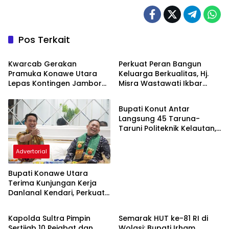
Pos Terkait
Advertorial
Advertorial
‎Kwarcab Gerakan
‎Perkuat Peran Bangun
Pramuka Konawe Utara
Keluarga Berkualitas, Hj.
Lepas Kontingen Jambore
Misra Wastawati Ikbar
Advertorial
Nasional XII 2026, Bupati
Resmi Lantik Ketua TP-PKK
Ikbar: Tunjukkan Karakter
Kecamatan se-Konawe
Bupati Konut Antar
Generasi Muda Konut yang
Utara
Langsung 45 Taruna-
Taruni Politeknik Kelautan,
Beasiswa Full Ditanggung
Pemda
Advertorial
Bupati Konawe Utara
Terima Kunjungan Kerja
Danlanal Kendari, Perkuat
Advertorial
Advertorial
Sinergi Pemerintah Daerah
dan TNI AL
‎Kapolda Sultra Pimpin
Semarak HUT ke-81 RI di
Sertijab 10 Pejabat dan
Wolasi: Bupati Irham