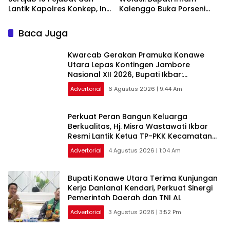
Lantik Kapolres Konkep, Ini
Kalenggo Buka Porseni
Daftar Nama yang
dan Resmikan Lapangan
Berganti
Tamoti
Baca Juga
‎Kwarcab Gerakan Pramuka Konawe
Utara Lepas Kontingen Jambore
Nasional XII 2026, Bupati Ikbar:
Tunjukkan Karakter Generasi Muda
Advertorial
6 Agustus 2026 | 9:44 Am
‎Perkuat Peran Bangun Keluarga
Berkualitas, Hj. Misra Wastawati Ikbar
Resmi Lantik Ketua TP-PKK Kecamatan
se-Konawe Utara
Advertorial
4 Agustus 2026 | 1:04 Am
Bupati Konawe Utara Terima Kunjungan
Kerja Danlanal Kendari, Perkuat Sinergi
Pemerintah Daerah dan TNI AL
Advertorial
3 Agustus 2026 | 3:52 Pm