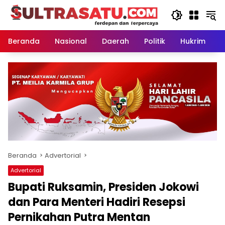
Langsung
ke
konten
Beranda
Nasional
Daerah
Politik
Hukrim
P
Beranda
Advertorial
Advertorial
Bupati Ruksamin, Presiden Jokowi
dan Para Menteri Hadiri Resepsi
Pernikahan Putra Mentan