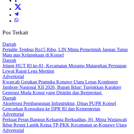
Pos Terkait
Daerah
‎Pertalite Tembus Rp15 Ribu, LIN Minta Pemerintah Jangan Tutup
Mata atas Kelangkaan di Konsel
Daerah
‎Jelang HUT RI ke-81, Kecamatan Moramo Matangkan Persiapan
Lewat Rapat Lega Meeting
Advertorial
‎Kwarcab Gerakan Pramuka Konawe Utara Lepas Kontingen
Jambore Nasional XII 2026, Bupati Ikbar: Tunjukkan Karakter
Generasi Muda Konut yang Disiplin dan Berprestasi ‎
Daerah
Akselerasi Pembangunan Infrastruktur, Dinas PUPR Konsel
Gencarkan Konsultasi ke DPR RI dan Kementerian
Advertorial
‎Perkuat Peran Bangun Keluarga Berkualitas, Hj. Misra Wastawati
Ikbar Resmi Lantik Ketua TP-PKK Kecamatan se-Konawe Utara
Advertorial