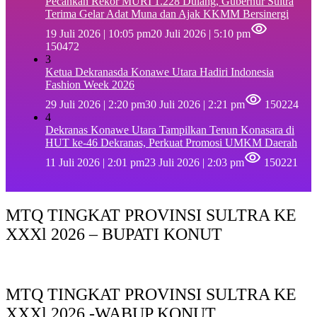
Pecahkan Rekor MURI 1.228 Dulang, Gubernur Sultra
Terima Gelar Adat Muna dan Ajak KKMM Bersinergi
19 Juli 2026 | 10:05 pm
20 Juli 2026 | 5:10 pm
150472
3
Ketua Dekranasda Konawe Utara Hadiri Indonesia
Fashion Week 2026
29 Juli 2026 | 2:20 pm
30 Juli 2026 | 2:21 pm
150224
4
Dekranas Konawe Utara Tampilkan Tenun Konasara di
HUT ke-46 Dekranas, Perkuat Promosi UMKM Daerah
11 Juli 2026 | 2:01 pm
23 Juli 2026 | 2:03 pm
150221
MTQ TINGKAT PROVINSI SULTRA KE
XXXl 2026 – BUPATI KONUT
MTQ TINGKAT PROVINSI SULTRA KE
XXXl 2026 -WABUP KONUT