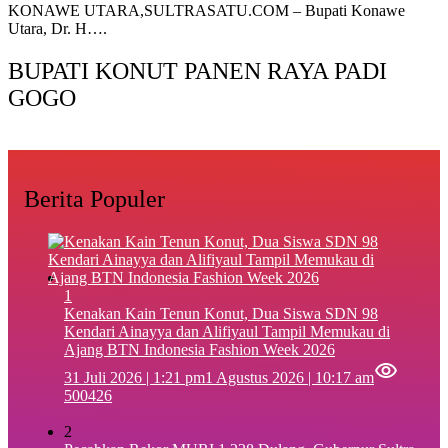
‎KONAWE UTARA,SULTRASATU.COM – Bupati Konawe
Utara, Dr. H….
BUPATI KONUT PANEN RAYA PADI
GOGO
Berita Populer
1
‎Kenakan Kain Tenun Konut, Dua Siswa SDN 98
Kendari Ainayya dan Alifiyaul Tampil Memukau di
Ajang BTN Indonesia Fashion Week 2026
31 Juli 2026 | 1:21 pm
1 Agustus 2026 | 10:17 am
500426
2