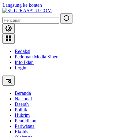
Langsung ke konten
Redaksi
Pedoman Media Siber
Info Iklan
Login
Beranda
Nasional
Daerah
Politik
Hukrim
Pendidikan
Pariwisata
Ekobis