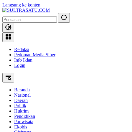
Langsung ke konten
Redaksi
Pedoman Media Siber
Info Iklan
Login
Beranda
Nasional
Daerah
Politik
Hukrim
Pendidikan
Pariwisata
Ekobis