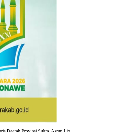
ris Daerah Provinsi Sultra, Asrun Lio.