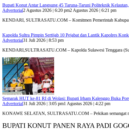
Bupati Konut Antar Langsung 45 Taruna-Taruni Politeknik Kelautan
Advertorial
2 Agustus 2026 | 6:20 pm
2 Agustus 2026 | 6:21 pm
KENDARI, SULTRASATU.COM – Komitmen Pemerintah Kabupat
‎Kapolda Sultra Pimpin Sertijab 10 Pejabat dan Lantik Kapolres Kon
Advertorial
31 Juli 2026 | 8:53 pm
‎KENDARI,SULTRASATU.COM – Kapolda Sulawesi Tenggara (Sultr
Semarak HUT ke-81 RI di Wolasi: Bupati Irham Kalenggo Buka Por
Advertorial
31 Juli 2026 | 3:05 pm
1 Agustus 2026 | 4:22 pm
KONAWE SELATAN, SULTRASATU.COM – Pekikan semangat m
BUPATI KONUT PANEN RAYA PADI GOG