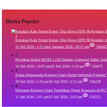
Berita Populer
1
‎Kenakan Kain Tenun Konut, Dua Siswa SDN 98 Kendari A
31 Juli 2026 | 1:21 pm
1 Agustus 2026 | 10:17 am
50044
2
Pecahkan Rekor MURI 1.228 Dulang, Gubernur Sultra Ter
19 Juli 2026 | 10:05 pm
20 Juli 2026 | 5:10 pm
150475
3
Ketua Dekranasda Konawe Utara Hadiri Indonesia Fashion
29 Juli 2026 | 2:20 pm
30 Juli 2026 | 2:21 pm
150228
4
Dekranas Konawe Utara Tampilkan Tenun Konasara di HU
11 Juli 2026 | 2:01 pm
23 Juli 2026 | 2:03 pm
150222