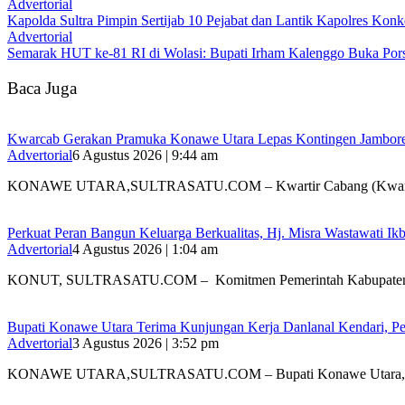
Advertorial
‎Kapolda Sultra Pimpin Sertijab 10 Pejabat dan Lantik Kapolres Kon
Advertorial
Semarak HUT ke-81 RI di Wolasi: Bupati Irham Kalenggo Buka Por
Baca Juga
‎Kwarcab Gerakan Pramuka Konawe Utara Lepas Kontingen Jambore Na
Advertorial
6 Agustus 2026 | 9:44 am
KONAWE UTARA,SULTRASATU.COM – Kwartir Cabang (Kwarc
‎Perkuat Peran Bangun Keluarga Berkualitas, Hj. Misra Wastawati
Advertorial
4 Agustus 2026 | 1:04 am
‎KONUT, SULTRASATU.COM – Komitmen Pemerintah Kabupate
Bupati Konawe Utara Terima Kunjungan Kerja Danlanal Kendari, Pe
Advertorial
3 Agustus 2026 | 3:52 pm
‎KONAWE UTARA,SULTRASATU.COM – Bupati Konawe Utara,