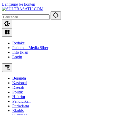
Langsung ke konten
Redaksi
Pedoman Media Siber
Info Iklan
Login
Beranda
Nasional
Daerah
Politik
Hukrim
Pendidikan
Pariwisata
Ekobis