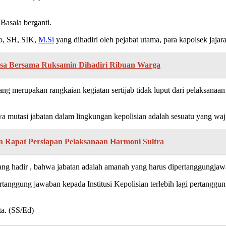
Basala berganti.
o, SH, SIK,
M.Si
yang dihadiri oleh pejabat utama, para kapolsek jajar
asa Bersama Ruksamin Dihadiri Ribuan Warga
ng merupakan rangkaian kegiatan sertijab tidak luput dari pelaksanaa
si jabatan dalam lingkungan kepolisian adalah sesuatu yang wajar s
 Rapat Persiapan Pelaksanaan Harmoni Sultra
ang hadir , bahwa jabatan adalah amanah yang harus dipertanggungja
ertanggung jawaban kepada Institusi Kepolisian terlebih lagi perta
ta. (SS/Ed)