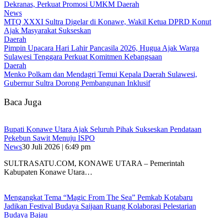
Dekranas, Perkuat Promosi UMKM Daerah
News
MTQ XXXI Sultra Digelar di Konawe, Wakil Ketua DPRD Konut
Ajak Masyarakat Sukseskan
Daerah
Pimpin Upacara Hari Lahir Pancasila 2026, Hugua Ajak Warga
Sulawesi Tenggara Perkuat Komitmen Kebangsaan
Daerah
Menko Polkam dan Mendagri Temui Kepala Daerah Sulawesi,
Gubernur Sultra Dorong Pembangunan Inklusif
Baca Juga
Bupati Konawe Utara Ajak Seluruh Pihak Sukseskan Pendataan
Pekebun Sawit Menuju ISPO
News
30 Juli 2026 | 6:49 pm
SULTRASATU.COM, KONAWE UTARA – Pemerintah
Kabupaten Konawe Utara…
Mengangkat Tema “Magic From The Sea” Pemkab Kotabaru
Jadikan Festival Budaya Saijaan Ruang Kolaborasi Pelestarian
Budaya Bajau