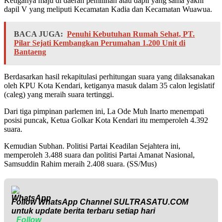
Ketiganya maju di daerah pemilihan atau dapil yang sama yakni
dapil V yang meliputi Kecamatan Kadia dan Kecamatan Wuawua.
BACA JUGA:
Penuhi Kebutuhan Rumah Sehat, PT.
Pilar Sejati Kembangkan Perumahan 1.200 Unit di
Bantaeng
Berdasarkan hasil rekapitulasi perhitungan suara yang dilaksanakan
oleh KPU Kota Kendari, ketiganya masuk dalam 35 calon legislatif
(caleg) yang meraih suara tertinggi.
Dari tiga pimpinan parlemen ini, La Ode Muh Inarto menempati
posisi puncak, Ketua Golkar Kota Kendari itu memperoleh 4.392
suara.
Kemudian Subhan. Politisi Partai Keadilan Sejahtera ini,
memperoleh 3.488 suara dan politisi Partai Amanat Nasional,
Samsuddin Rahim meraih 2.408 suara. (SS/Mus)
Follow WhatsApp Channel
SULTRASATU.COM
untuk update berita terbaru setiap hari
Follow