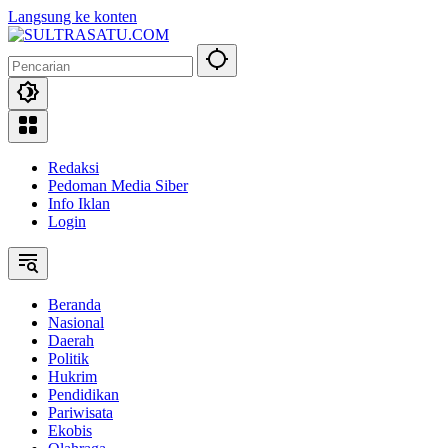
Langsung ke konten
Redaksi
Pedoman Media Siber
Info Iklan
Login
Beranda
Nasional
Daerah
Politik
Hukrim
Pendidikan
Pariwisata
Ekobis