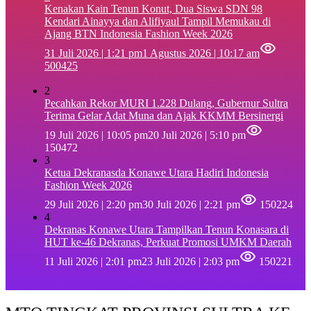
‎Kenakan Kain Tenun Konut, Dua Siswa SDN 98
Kendari Ainayya dan Alifiyaul Tampil Memukau di
Ajang BTN Indonesia Fashion Week 2026
31 Juli 2026 | 1:21 pm
1 Agustus 2026 | 10:17 am
500425
2
Pecahkan Rekor MURI 1.228 Dulang, Gubernur Sultra
Terima Gelar Adat Muna dan Ajak KKMM Bersinergi
19 Juli 2026 | 10:05 pm
20 Juli 2026 | 5:10 pm
150472
3
Ketua Dekranasda Konawe Utara Hadiri Indonesia
Fashion Week 2026
29 Juli 2026 | 2:20 pm
30 Juli 2026 | 2:21 pm
150224
4
Dekranas Konawe Utara Tampilkan Tenun Konasara di
HUT ke-46 Dekranas, Perkuat Promosi UMKM Daerah
11 Juli 2026 | 2:01 pm
23 Juli 2026 | 2:03 pm
150221