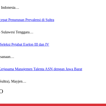
 Indonesia…
pat Penurunan Prevalensi di Sultra
Sulawesi Tenggara…
leksi Pejabat Eselon III dan IV
ksanaan…
Kerjasama Manajemen Talenta ASN dengan Jawa Barat
ultra), Mayjen…
O