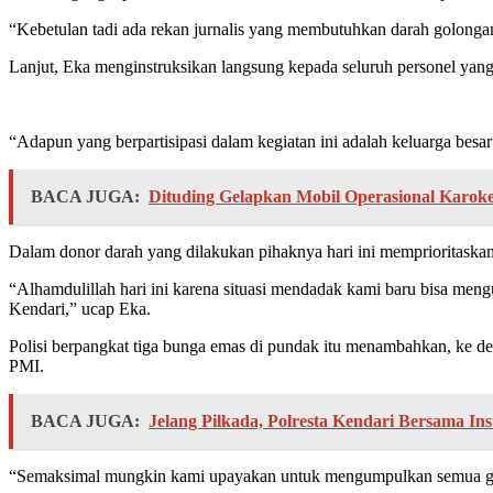
“Kebetulan tadi ada rekan jurnalis yang membutuhkan darah golong
Lanjut, Eka menginstruksikan langsung kepada seluruh personel yan
“Adapun yang berpartisipasi dalam kegiatan ini adalah keluarga besar
BACA JUGA:
Dituding Gelapkan Mobil Operasional Karoke
Dalam donor darah yang dilakukan pihaknya hari ini memprioritaskan 
“Alhamdulillah hari ini karena situasi mendadak kami baru bisa men
Kendari,” ucap Eka.
Polisi berpangkat tiga bunga emas di pundak itu menambahkan, ke d
PMI.
BACA JUGA:
Jelang Pilkada, Polresta Kendari Bersama In
“Semaksimal mungkin kami upayakan untuk mengumpulkan semua go