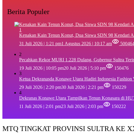
Berita Populer
1
‎Kenakan Kain Tenun Konut, Dua Siswa SDN 98 Kendari A
31 Juli 2026 | 1:21 pm
1 Agustus 2026 | 10:17 am
50046
2
Pecahkan Rekor MURI 1.228 Dulang, Gubernur Sultra Ter
19 Juli 2026 | 10:05 pm
20 Juli 2026 | 5:10 pm
150476
3
Ketua Dekranasda Konawe Utara Hadiri Indonesia Fashion
29 Juli 2026 | 2:20 pm
30 Juli 2026 | 2:21 pm
150229
4
Dekranas Konawe Utara Tampilkan Tenun Konasara di HU
11 Juli 2026 | 2:01 pm
23 Juli 2026 | 2:03 pm
150222
MTQ TINGKAT PROVINSI SULTRA KE XX