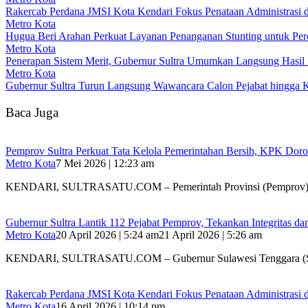
Rakercab Perdana JMSI Kota Kendari Fokus Penataan Administrasi d
Metro Kota
Hugua Beri Arahan Perkuat Layanan Penanganan Stunting untuk Perce
Metro Kota
Penerapan Sistem Merit, Gubernur Sultra Umumkan Langsung Hasil Se
Metro Kota
Gubernur Sultra Turun Langsung Wawancara Calon Pejabat hingga 
Baca Juga
Pemprov Sultra Perkuat Tata Kelola Pemerintahan Bersih, KPK Dor
Metro Kota
7 Mei 2026 | 12:23 am
KENDARI, SULTRASATU.COM – Pemerintah Provinsi (Pemprov) 
Gubernur Sultra Lantik 112 Pejabat Pemprov, Tekankan Integritas da
Metro Kota
20 April 2026 | 5:24 am
21 April 2026 | 5:26 am
KENDARI, SULTRASATU.COM – Gubernur Sulawesi Tenggara (S
Rakercab Perdana JMSI Kota Kendari Fokus Penataan Administrasi d
Metro Kota
16 April 2026 | 10:14 pm