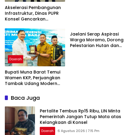
Akselerasi Pembangunan
Infrastruktur, Dinas PUPR
Konsel Gencarkan
Advertorial
Konsultasi ke DPR RI dan
Kementerian
Jaelani Serap Aspirasi
Warga Moramo, Dorong
Pelestarian Hutan dan
Penguatan Sektor
Pertanian
Daerah
‎Bupati Muna Barat Temui
Wamen KKP, Perjuangkan
Tambak Udang Modern
hingga Tambahan
Kampung Nelayan
Baca Juga
‎Pertalite Tembus Rp15 Ribu, LIN Minta
Pemerintah Jangan Tutup Mata atas
Kelangkaan di Konsel
Daerah
6 Agustus 2026 | 7:15 Pm