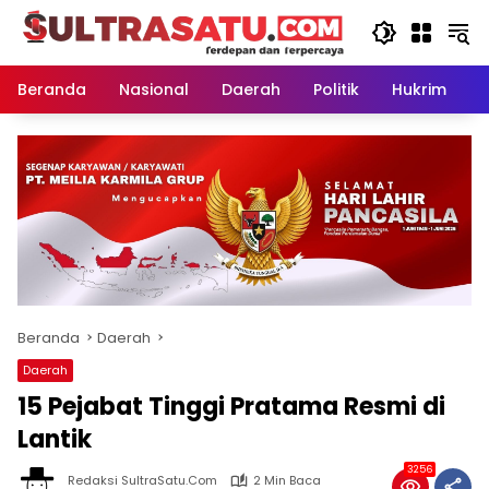
Langsung
ke
konten
Beranda
Nasional
Daerah
Politik
Hukrim
P
Beranda
Daerah
Daerah
15 Pejabat Tinggi Pratama Resmi di
Lantik
3256
Redaksi SultraSatu.Com
2 Min Baca