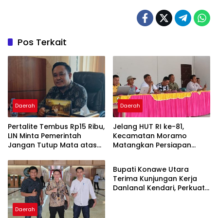
Pos Terkait
Daerah
Daerah
‎Pertalite Tembus Rp15 Ribu,
‎Jelang HUT RI ke-81,
LIN Minta Pemerintah
Kecamatan Moramo
Jangan Tutup Mata atas
Matangkan Persiapan
Advertorial
Kelangkaan di Konsel
Lewat Rapat Lega Meeting
Bupati Konawe Utara
Terima Kunjungan Kerja
Danlanal Kendari, Perkuat
Sinergi Pemerintah Daerah
dan TNI AL
Daerah