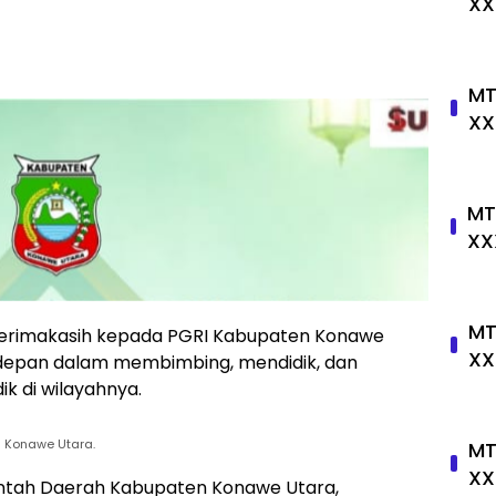
XX
MT
XX
MT
XX
MT
erimakasih kepada PGRI Kabupaten Konawe
XX
rdepan dalam membimbing, mendidik, dan
k di wilayahnya.
i Konawe Utara.
MT
XX
ntah Daerah Kabupaten Konawe Utara,