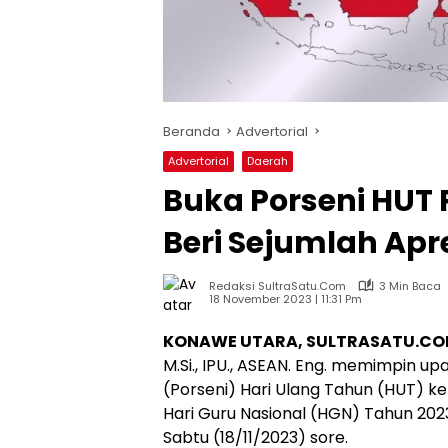
Beranda
Advertorial
Advertorial
Daerah
Buka Porseni HUT
Beri Sejumlah Apr
Redaksi SultraSatu.Com
3 Min Baca
18 November 2023 | 11:31 Pm
KONAWE UTARA, SULTRASATU.CO
M.Si., IPU., ASEAN. Eng. memimpin 
(Porseni) Hari Ulang Tahun (HUT) k
Hari Guru Nasional (HGN) Tahun 202
Sabtu (18/11/2023) sore.