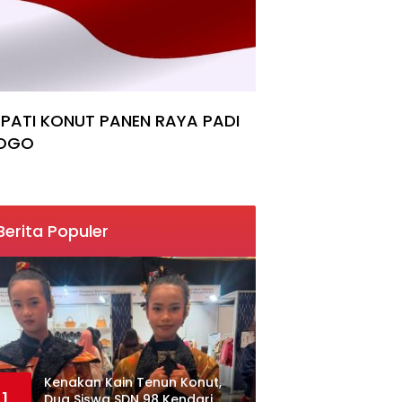
PATI KONUT PANEN RAYA PADI
OGO
Berita Populer
‎Kenakan Kain Tenun Konut,
1
Dua Siswa SDN 98 Kendari