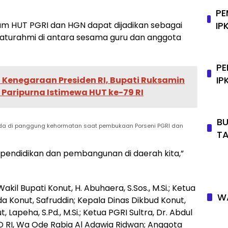
PE
IP
 HUT PGRI dan HGN dapat dijadikan sebagai
laturahmi di antara sesama guru dan anggota
PE
IP
 Kenegaraan Presiden RI, Bupati Ruksamin
Paripurna Istimewa HUT ke-79 RI
BU
ada di panggung kehormatan saat pembukaan Porseni PGRI dan
T
 pendidikan dan pembangunan di daerah kita,”
akil Bupati Konut, H. Abuhaera, S.Sos., M.Si.; Ketua
WA
ekda Konut, Safruddin; Kepala Dinas Dikbud Konut,
, Lapeha, S.Pd., M.Si.; Ketua PGRI Sultra, Dr. Abdul
PD RI, Wa Ode Rabia Al Adawia Ridwan; Anggota