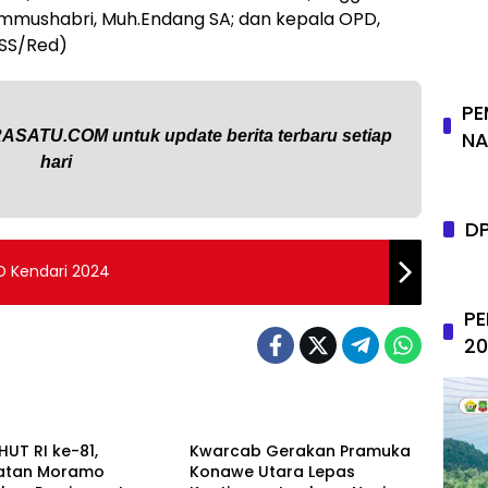
 Ummushabri, Muh.Endang SA; dan kepala OPD,
(SS/Red)
PE
NA
RASATU.COM
untuk update berita terbaru setiap
hari
D
D Kendari 2024
PE
20
h
Advertorial
HUT RI ke-81,
‎Kwarcab Gerakan Pramuka
atan Moramo
Konawe Utara Lepas