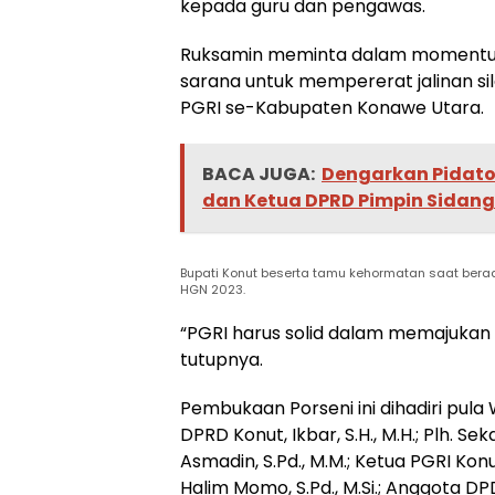
kepada guru dan pengawas.
Ruksamin meminta dalam momentum
sarana untuk mempererat jalinan si
PGRI se-Kabupaten Konawe Utara.
BACA JUGA:
Dengarkan Pidato
dan Ketua DPRD Pimpin Sidang 
Bupati Konut beserta tamu kehormatan saat ber
HGN 2023.
“PGRI harus solid dalam memajukan
tutupnya.
Pembukaan Porseni ini dihadiri pula W
DPRD Konut, Ikbar, S.H., M.H.; Plh. S
Asmadin, S.Pd., M.M.; Ketua PGRI Konut
Halim Momo, S.Pd., M.Si.; Anggota D