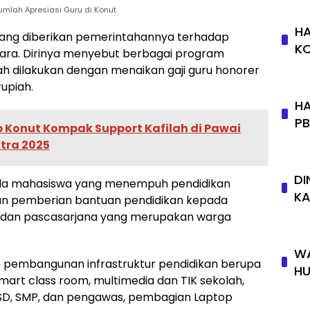
umlah Apresiasi Guru di Konut
HA
ang diberikan pemerintahannya terhadap
K
ara. Dirinya menyebut berbagai program
lah dilakukan dengan menaikan gaji guru honorer
rupiah.
HA
P
 Konut Kompak Support Kafilah di Pawai
ltra 2025
DI
ada mahasiswa yang menempuh pendidikan
KA
ian pemberian bantuan pendidikan kepada
a dan pascasarjana yang merupakan warga
WA
 pembangunan infrastruktur pendidikan berupa
HU
mart class room, multimedia dan TIK sekolah,
SD, SMP, dan pengawas, pembagian Laptop