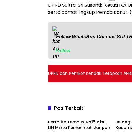
DPRD Sultra, Sri Susanti; Ketua IKA
serta camat lingkup Pemda Konut. 
Follow WhatsApp Channel
SULT
Follow
DPRD dan Pemkot Kendari Tetapkan APB
Pos Terkait
Daerah
Daera
‎Pertalite Tembus Rp15 Ribu,
‎Jelang 
LIN Minta Pemerintah Jangan
Kecam