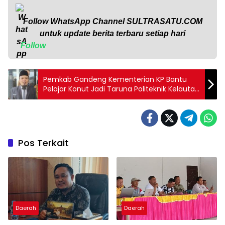
Follow WhatsApp Channel
SULTRASATU.COM
untuk update berita terbaru setiap hari
Follow
Pemkab Gandeng Kementerian KP Bantu
Pelajar Konut Jadi Taruna Politeknik Kelautan
dan Perikanan
Pos Terkait
Daerah
Daerah