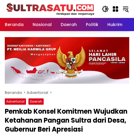
Langsung
ke
konten
Beranda
Nasional
Daerah
Politik
Hukrim
P
Beranda
Advertorial
Advertorial
Daerah
Pemkab Konsel Komitmen Wujudkan
Ketahanan Pangan Sultra dari Desa,
Gubernur Beri Apresiasi