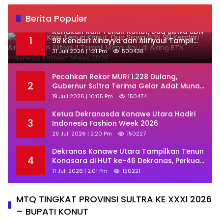
Berita Populer
‎Kenakan Kain Tenun Konut, Dua Siswa SDN
1
98 Kendari Ainayya dan Alifiyaul Tampil
Memukau di Ajang BTN Indonesia Fashion
31 Juli 2026 | 1:21 Pm
500438
Week 2026
Pecahkan Rekor MURI 1.228 Dulang,
2
Gubernur Sultra Terima Gelar Adat Muna
dan Ajak KKMM Bersinergi
19 Juli 2026 | 10:05 Pm
150474
Ketua Dekranasda Konawe Utara Hadiri
3
Indonesia Fashion Week 2026
29 Juli 2026 | 2:20 Pm
150227
Dekranas Konawe Utara Tampilkan Tenun
4
Konasara di HUT ke-46 Dekranas, Perkuat
Promosi UMKM Daerah
11 Juli 2026 | 2:01 Pm
150221
MTQ TINGKAT PROVINSI SULTRA KE XXXl 2026
– BUPATI KONUT