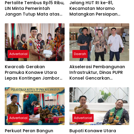
‎Pertalite Tembus Rp15 Ribu,
‎Jelang HUT RI ke-81,
LIN Minta Pemerintah
Kecamatan Moramo
Jangan Tutup Mata atas
Matangkan Persiapan
Kelangkaan di Konsel
Lewat Rapat Lega Meeting
Advertorial
Daerah
‎Kwarcab Gerakan
Akselerasi Pembangunan
Pramuka Konawe Utara
Infrastruktur, Dinas PUPR
Lepas Kontingen Jambore
Konsel Gencarkan
Nasional XII 2026, Bupati
Konsultasi ke DPR RI dan
Ikbar: Tunjukkan Karakter
Kementerian
Generasi Muda Konut yang
Advertorial
Advertorial
‎Perkuat Peran Bangun
Bupati Konawe Utara