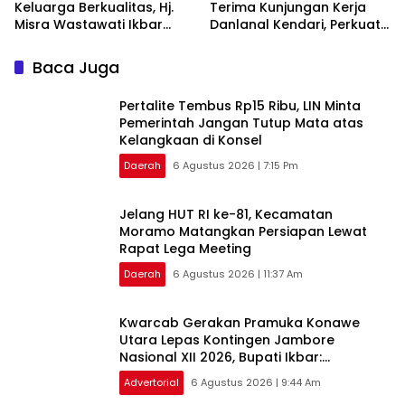
Keluarga Berkualitas, Hj.
Terima Kunjungan Kerja
Misra Wastawati Ikbar
Danlanal Kendari, Perkuat
Resmi Lantik Ketua TP-PKK
Sinergi Pemerintah Daerah
Kecamatan se-Konawe
dan TNI AL
Baca Juga
Utara
‎Pertalite Tembus Rp15 Ribu, LIN Minta
Pemerintah Jangan Tutup Mata atas
Kelangkaan di Konsel
Daerah
6 Agustus 2026 | 7:15 Pm
‎Jelang HUT RI ke-81, Kecamatan
Moramo Matangkan Persiapan Lewat
Rapat Lega Meeting
Daerah
6 Agustus 2026 | 11:37 Am
‎Kwarcab Gerakan Pramuka Konawe
Utara Lepas Kontingen Jambore
Nasional XII 2026, Bupati Ikbar:
Tunjukkan Karakter Generasi Muda
Advertorial
6 Agustus 2026 | 9:44 Am