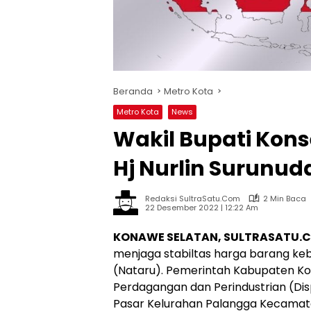
Beranda
Metro Kota
Metro Kota
News
Wakil Bupati Kons
Hj Nurlin Surunud
Redaksi SultraSatu.Com
2 Min Baca
22 Desember 2022 | 12:22 Am
KONAWE SELATAN, SULTRASATU.
menjaga stabiltas harga barang ke
(Nataru). Pemerintah Kabupaten Kon
Perdagangan dan Perindustrian (Di
Pasar Kelurahan Palangga Kecamata