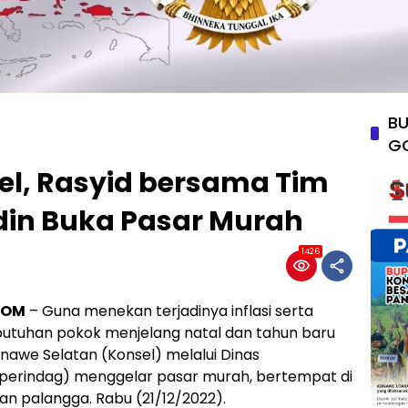
BU
G
el, Rasyid bersama Tim
din Buka Pasar Murah
1426
COM
– Guna menekan terjadinya inflasi serta
butuhan pokok menjelang natal dan tahun baru
awe Selatan (Konsel) melalui Dinas
sperindag) menggelar pasar murah, bertempat di
n palangga. Rabu (21/12/2022).