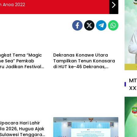
lin Anoa 2022
News
gkat Tema “Magic
Dekranas Konawe Utara
he Sea” Pemkab
Tampilkan Tenun Konasara
u Jadikan Festival
di HUT ke-46 Dekranas,
 Saijaan Ruang
Perkuat Promosi UMKM
asi Pelestarian
Daerah
MT
 Bajau
XX
h
Upacara Hari Lahir
la 2026, Hugua Ajak
Sulawesi Tenggara