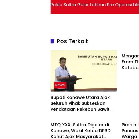
Polda Sultra Gelar Latihan Pra Operasi Li
Pos Terkait
News
Mengan
From T
Kotabar
Budaya
Kolabor
Budaya
News
Bupati Konawe Utara Ajak
Seluruh Pihak Sukseskan
Pendataan Pekebun Sawit
News
Daera
Menuju ISPO
MTQ XXXI Sultra Digelar di
Pimpin 
Konawe, Wakil Ketua DPRD
Pancasi
Konut Ajak Masyarakat
Warga 