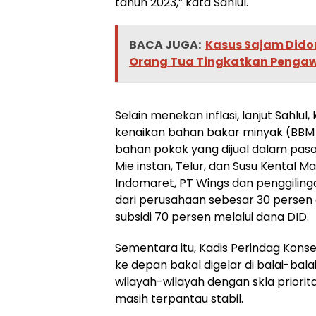
tahun 2023,” kata Sahlul.
BACA JUGA:
Kasus Sajam Dido
Orang Tua Tingkatkan Penga
Selain menekan inflasi, lanjut Sahlu
kenaikan bahan bakar minyak (BBM)
bahan pokok yang dijual dalam pasar
Mie instan, Telur, dan Susu Kental M
Indomaret, PT Wings dan penggilin
dari perusahaan sebesar 30 perse
subsidi 70 persen melalui dana DID.
Sementara itu, Kadis Perindag Kon
ke depan bakal digelar di balai-bala
wilayah-wilayah dengan skla priorit
masih terpantau stabil.