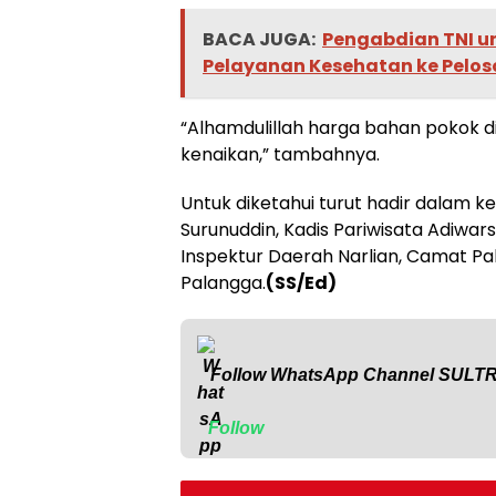
BACA JUGA:
Pengabdian TNI un
Pelayanan Kesehatan ke Pelos
“Alhamdulillah harga bahan pokok 
kenaikan,” tambahnya.
Untuk diketahui turut hadir dalam ke
Surunuddin, Kadis Pariwisata Adiwa
Inspektur Daerah Narlian, Camat P
Palangga.
(SS/Ed)
Follow WhatsApp Channel
SULT
Follow