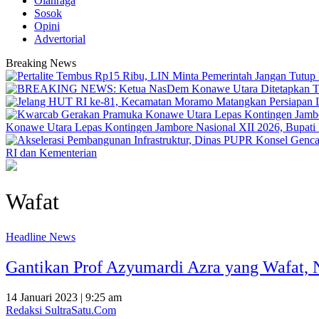
Olahraga
Sosok
Opini
Advertorial
Breaking News
Konawe Utara Lepas Kontingen Jambore Nasional XII 2026, Bupati Ik
RI dan Kementerian
Wafat
Headline News
Gantikan Prof Azyumardi Azra yang Wafat, N
14 Januari 2023 | 9:25 am
Redaksi SultraSatu.Com