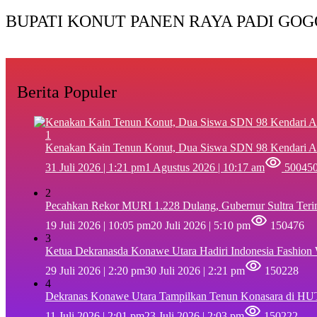
BUPATI KONUT PANEN RAYA PADI GOG
Berita Populer
1
‎Kenakan Kain Tenun Konut, Dua Siswa SDN 98 Kendari A
31 Juli 2026 | 1:21 pm
1 Agustus 2026 | 10:17 am
50045
2
Pecahkan Rekor MURI 1.228 Dulang, Gubernur Sultra Ter
19 Juli 2026 | 10:05 pm
20 Juli 2026 | 5:10 pm
150476
3
Ketua Dekranasda Konawe Utara Hadiri Indonesia Fashion
29 Juli 2026 | 2:20 pm
30 Juli 2026 | 2:21 pm
150228
4
Dekranas Konawe Utara Tampilkan Tenun Konasara di HU
11 Juli 2026 | 2:01 pm
23 Juli 2026 | 2:03 pm
150222