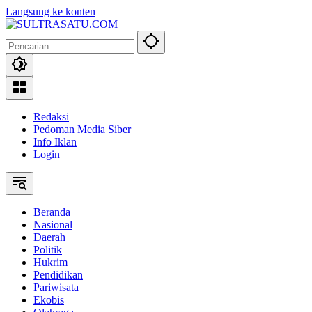
Langsung ke konten
Redaksi
Pedoman Media Siber
Info Iklan
Login
Beranda
Nasional
Daerah
Politik
Hukrim
Pendidikan
Pariwisata
Ekobis