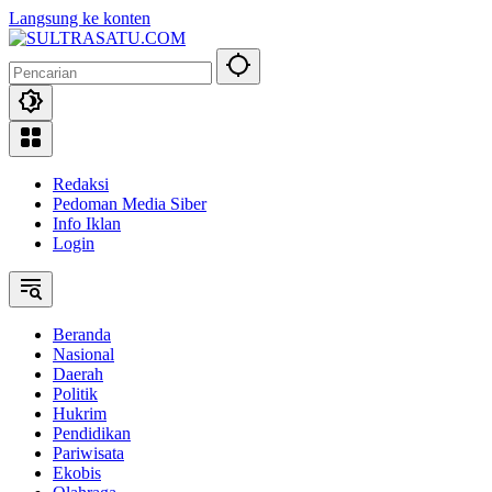
Langsung ke konten
Redaksi
Pedoman Media Siber
Info Iklan
Login
Beranda
Nasional
Daerah
Politik
Hukrim
Pendidikan
Pariwisata
Ekobis