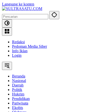
Langsung ke konten
Redaksi
Pedoman Media Siber
Info Iklan
Login
Beranda
Nasional
Daerah
Politik
Hukrim
Pendidikan
Pariwisata
Ekobis