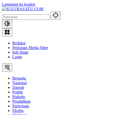
Langsung ke konten
Redaksi
Pedoman Media Siber
Info Iklan
Login
Beranda
Nasional
Daerah
Politik
Hukrim
Pendidikan
Pariwisata
Ekobis