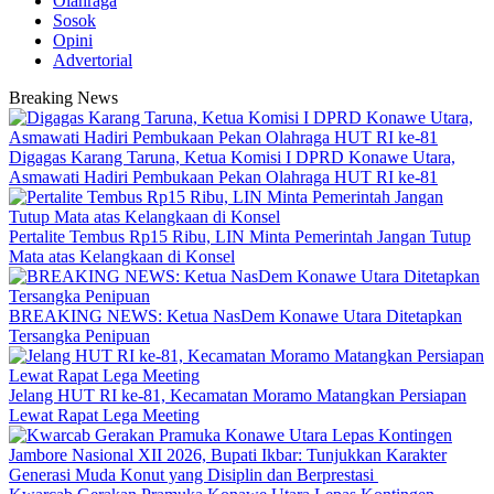
Olahraga
Sosok
Opini
Advertorial
Breaking News
Digagas Karang Taruna, Ketua Komisi I DPRD Konawe Utara,
Asmawati Hadiri Pembukaan Pekan Olahraga HUT RI ke-81
‎Pertalite Tembus Rp15 Ribu, LIN Minta Pemerintah Jangan Tutup
Mata atas Kelangkaan di Konsel
BREAKING NEWS: Ketua NasDem Konawe Utara Ditetapkan
Tersangka Penipuan
‎Jelang HUT RI ke-81, Kecamatan Moramo Matangkan Persiapan
Lewat Rapat Lega Meeting