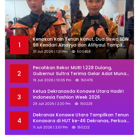
‎Kenakan Kain Tenun Konut, Dua Siswa SDN
1
98 Kendari Ainayya dan Alifiyaul Tampil
Memukau di Ajang BTN Indonesia Fashion
31 Juli 2026 | 1:21 Pm
500458
Week 2026
Pecahkan Rekor MURI 1.228 Dulang,
2
Gubernur Sultra Terima Gelar Adat Muna
dan Ajak KKMM Bersinergi
19 Juli 2026 | 10:05 Pm
150476
Ketua Dekranasda Konawe Utara Hadiri
3
Indonesia Fashion Week 2026
29 Juli 2026 | 2:20 Pm
150229
Dekranas Konawe Utara Tampilkan Tenun
4
Konasara di HUT ke-46 Dekranas, Perkuat
Promosi UMKM Daerah
11 Juli 2026 | 2:01 Pm
150222