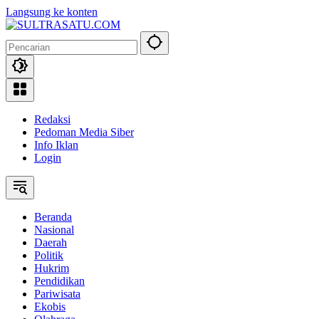
Langsung ke konten
Redaksi
Pedoman Media Siber
Info Iklan
Login
Beranda
Nasional
Daerah
Politik
Hukrim
Pendidikan
Pariwisata
Ekobis