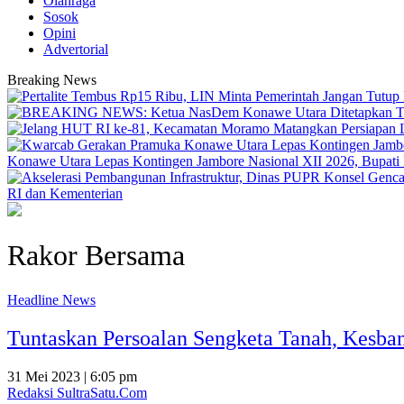
Olahraga
Sosok
Opini
Advertorial
Breaking News
Konawe Utara Lepas Kontingen Jambore Nasional XII 2026, Bupati Ik
RI dan Kementerian
Rakor Bersama
Headline News
Tuntaskan Persoalan Sengketa Tanah, Kes
31 Mei 2023 | 6:05 pm
Redaksi SultraSatu.Com