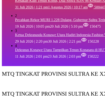
‎Kenakan Kain Tenun Konut, Dua Siswa SDN 98 Kendari A
31 Juli 2026 | 1:21 pm
1 Agustus 2026 | 10:17 am
50044
2
Pecahkan Rekor MURI 1.228 Dulang, Gubernur Sultra Ter
19 Juli 2026 | 10:05 pm
20 Juli 2026 | 5:10 pm
150475
3
Ketua Dekranasda Konawe Utara Hadiri Indonesia Fashion
29 Juli 2026 | 2:20 pm
30 Juli 2026 | 2:21 pm
150228
4
Dekranas Konawe Utara Tampilkan Tenun Konasara di HU
11 Juli 2026 | 2:01 pm
23 Juli 2026 | 2:03 pm
150222
MTQ TINGKAT PROVINSI SULTRA KE XX
MTQ TINGKAT PROVINSI SULTRA KE X