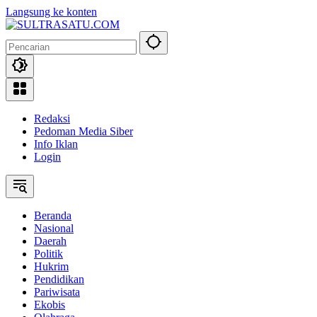
Langsung ke konten
Redaksi
Pedoman Media Siber
Info Iklan
Login
Beranda
Nasional
Daerah
Politik
Hukrim
Pendidikan
Pariwisata
Ekobis