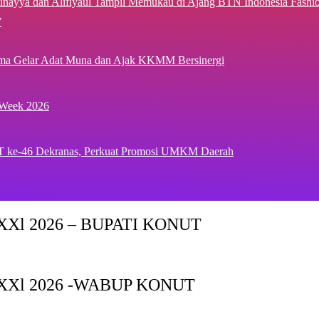
inayya dan Alifiyaul Tampil Memukau di Ajang BTN Indonesia Fash
7
ima Gelar Adat Muna dan Ajak KKMM Bersinergi
 Week 2026
T ke-46 Dekranas, Perkuat Promosi UMKM Daerah
Xl 2026 – BUPATI KONUT
XXl 2026 -WABUP KONUT