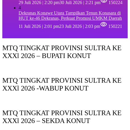
29 Juli 2026 | 2:20 pm
30 Juli 2026 | 2:21 pm
150224
4
Dekranas Konawe Utara Tampilkan Tenun Konasara di
HUT ke-46 Dekranas, Perkuat Promosi UMKM Daerah
11 Juli 2026 | 2:01 pm
23 Juli 2026 | 2:03 pm
150221
MTQ TINGKAT PROVINSI SULTRA KE
XXXl 2026 – BUPATI KONUT
MTQ TINGKAT PROVINSI SULTRA KE
XXXl 2026 -WABUP KONUT
MTQ TINGKAT PROVINSI SULTRA KE
XXXl 2026 – SEKDA KONUT