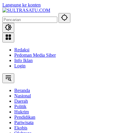
Langsung ke konten
Redaksi
Pedoman Media Siber
Info Iklan
Login
Beranda
Nasional
Daerah
Politik
Hukrim
Pendidikan
Pariwisata
Ekobis