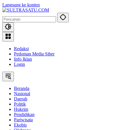
Langsung ke konten
Redaksi
Pedoman Media Siber
Info Iklan
Login
Beranda
Nasional
Daerah
Politik
Hukrim
Pendidikan
Pariwisata
Ekobis