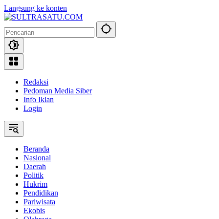
Langsung ke konten
Redaksi
Pedoman Media Siber
Info Iklan
Login
Beranda
Nasional
Daerah
Politik
Hukrim
Pendidikan
Pariwisata
Ekobis