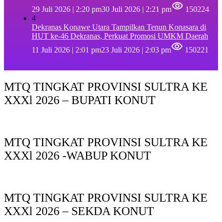
29 Juli 2026 | 2:20 pm
30 Juli 2026 | 2:21 pm
150224
4
Dekranas Konawe Utara Tampilkan Tenun Konasara di
HUT ke-46 Dekranas, Perkuat Promosi UMKM Daerah
11 Juli 2026 | 2:01 pm
23 Juli 2026 | 2:03 pm
150221
MTQ TINGKAT PROVINSI SULTRA KE
XXXl 2026 – BUPATI KONUT
MTQ TINGKAT PROVINSI SULTRA KE
XXXl 2026 -WABUP KONUT
MTQ TINGKAT PROVINSI SULTRA KE
XXXl 2026 – SEKDA KONUT