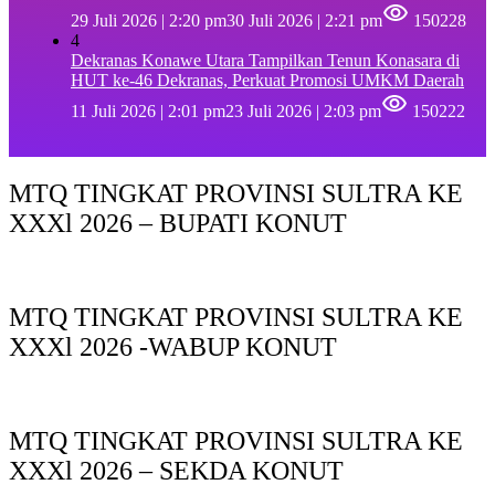
29 Juli 2026 | 2:20 pm
30 Juli 2026 | 2:21 pm
150228
4
Dekranas Konawe Utara Tampilkan Tenun Konasara di
HUT ke-46 Dekranas, Perkuat Promosi UMKM Daerah
11 Juli 2026 | 2:01 pm
23 Juli 2026 | 2:03 pm
150222
MTQ TINGKAT PROVINSI SULTRA KE
XXXl 2026 – BUPATI KONUT
MTQ TINGKAT PROVINSI SULTRA KE
XXXl 2026 -WABUP KONUT
MTQ TINGKAT PROVINSI SULTRA KE
XXXl 2026 – SEKDA KONUT