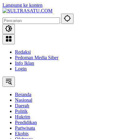
Langsung ke konten
Redaksi
Pedoman Media Siber
Info Iklan
Login
Beranda
Nasional
Daerah
Politik
Hukrim
Pendidikan
Pariwisata
Ekobis