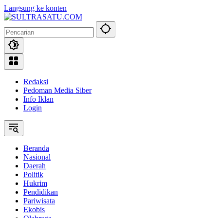
Langsung ke konten
Redaksi
Pedoman Media Siber
Info Iklan
Login
Beranda
Nasional
Daerah
Politik
Hukrim
Pendidikan
Pariwisata
Ekobis