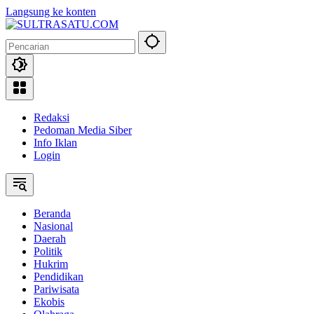
Langsung ke konten
Redaksi
Pedoman Media Siber
Info Iklan
Login
Beranda
Nasional
Daerah
Politik
Hukrim
Pendidikan
Pariwisata
Ekobis