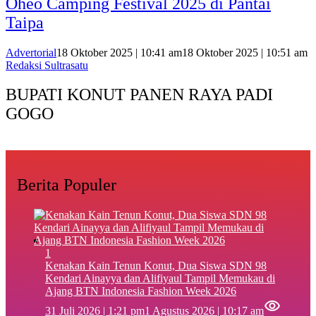
Oheo Camping Festival 2025 di Pantai
Taipa
Advertorial
18 Oktober 2025 | 10:41 am
18 Oktober 2025 | 10:51 am
Redaksi Sultrasatu
BUPATI KONUT PANEN RAYA PADI
GOGO
Berita Populer
1
‎Kenakan Kain Tenun Konut, Dua Siswa SDN 98
Kendari Ainayya dan Alifiyaul Tampil Memukau di
Ajang BTN Indonesia Fashion Week 2026
31 Juli 2026 | 1:21 pm
1 Agustus 2026 | 10:17 am