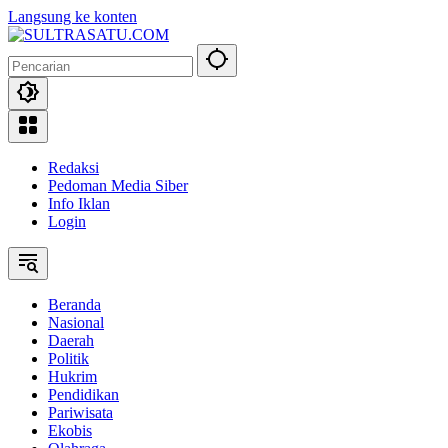
Langsung ke konten
Redaksi
Pedoman Media Siber
Info Iklan
Login
Beranda
Nasional
Daerah
Politik
Hukrim
Pendidikan
Pariwisata
Ekobis