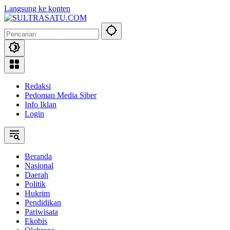
Langsung ke konten
Redaksi
Pedoman Media Siber
Info Iklan
Login
Beranda
Nasional
Daerah
Politik
Hukrim
Pendidikan
Pariwisata
Ekobis