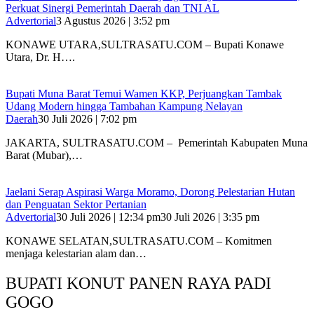
Perkuat Sinergi Pemerintah Daerah dan TNI AL
Advertorial
3 Agustus 2026 | 3:52 pm
‎KONAWE UTARA,SULTRASATU.COM – Bupati Konawe
Utara, Dr. H….
‎Bupati Muna Barat Temui Wamen KKP, Perjuangkan Tambak
Udang Modern hingga Tambahan Kampung Nelayan
Daerah
30 Juli 2026 | 7:02 pm
‎JAKARTA, SULTRASATU.COM – Pemerintah Kabupaten Muna
Barat (Mubar),…
Jaelani Serap Aspirasi Warga Moramo, Dorong Pelestarian Hutan
dan Penguatan Sektor Pertanian
Advertorial
30 Juli 2026 | 12:34 pm
30 Juli 2026 | 3:35 pm
KONAWE SELATAN,SULTRASATU.COM – Komitmen
menjaga kelestarian alam dan…
BUPATI KONUT PANEN RAYA PADI
GOGO