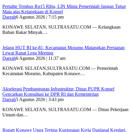
‎Pertalite Tembus Rp15 Ribu, LIN Minta Pemerintah Jangan Tutup
Mata atas Kelangkaan di Konsel
Daerah
6 Agustus 2026 | 7:15 pm
‎KONAWE SELATAN, SULTRASATU.COM — Kelangkaan
Bahan Bakar Minyak…
‎Jelang HUT RI ke-81, Kecamatan Moramo Matangkan Persiapan
Lewat Rapat Lega Meeting
Daerah
6 Agustus 2026 | 11:37 am
KONAWE SELATAN,SULTRASATU.COM — Pemerintah
Kecamatan Moramo, Kabupaten Konawe…
Akselerasi Pembangunan Infrastruktur, Dinas PUPR Konsel
Gencarkan Konsultasi ke DPR RI dan Kementerian
Daerah
5 Agustus 2026 | 3:43 pm
KONAWE SELATAN, SULTRASATU.COM — Dinas Pekerjaan
Umum dan…
Bupati Konawe Utara Terima Kunjungan Kerja Danlanal Kendari,