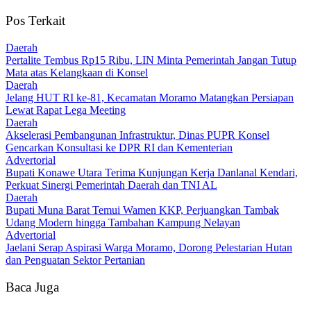
Pos Terkait
Daerah
‎Pertalite Tembus Rp15 Ribu, LIN Minta Pemerintah Jangan Tutup
Mata atas Kelangkaan di Konsel
Daerah
‎Jelang HUT RI ke-81, Kecamatan Moramo Matangkan Persiapan
Lewat Rapat Lega Meeting
Daerah
Akselerasi Pembangunan Infrastruktur, Dinas PUPR Konsel
Gencarkan Konsultasi ke DPR RI dan Kementerian
Advertorial
Bupati Konawe Utara Terima Kunjungan Kerja Danlanal Kendari,
Perkuat Sinergi Pemerintah Daerah dan TNI AL
Daerah
‎Bupati Muna Barat Temui Wamen KKP, Perjuangkan Tambak
Udang Modern hingga Tambahan Kampung Nelayan
Advertorial
Jaelani Serap Aspirasi Warga Moramo, Dorong Pelestarian Hutan
dan Penguatan Sektor Pertanian
Baca Juga