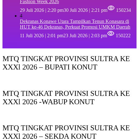
Fashion Week 2026
29 Juli 2026 | 2:20 pm
30 Juli 2026 | 2:21 pm
150234
4
Dekranas Konawe Utara Tampilkan Tenun Konasara di
HUT ke-46 Dekranas, Perkuat Promosi UMKM Daerah
11 Juli 2026 | 2:01 pm
23 Juli 2026 | 2:03 pm
150222
MTQ TINGKAT PROVINSI SULTRA KE
XXXl 2026 – BUPATI KONUT
MTQ TINGKAT PROVINSI SULTRA KE
XXXl 2026 -WABUP KONUT
MTQ TINGKAT PROVINSI SULTRA KE
XXXl 2026 – SEKDA KONUT