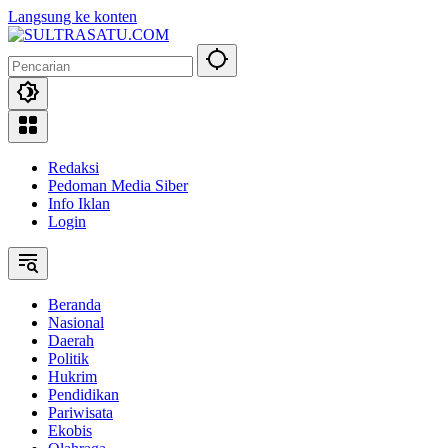
Langsung ke konten
Redaksi
Pedoman Media Siber
Info Iklan
Login
Beranda
Nasional
Daerah
Politik
Hukrim
Pendidikan
Pariwisata
Ekobis