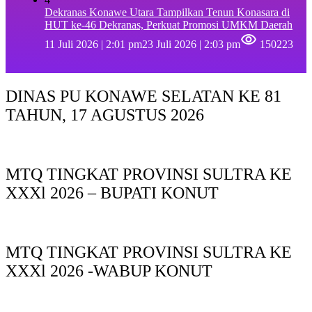
Dekranas Konawe Utara Tampilkan Tenun Konasara di
HUT ke-46 Dekranas, Perkuat Promosi UMKM Daerah
11 Juli 2026 | 2:01 pm
23 Juli 2026 | 2:03 pm
150223
DINAS PU KONAWE SELATAN KE 81
TAHUN, 17 AGUSTUS 2026
MTQ TINGKAT PROVINSI SULTRA KE
XXXl 2026 – BUPATI KONUT
MTQ TINGKAT PROVINSI SULTRA KE
XXXl 2026 -WABUP KONUT