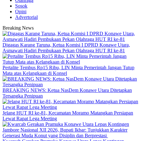
Olahraga
Sosok
Opini
Advertorial
Breaking News
Digagas Karang Taruna, Ketua Komisi I DPRD Konawe Utara,
Asmawati Hadiri Pembukaan Pekan Olahraga HUT RI ke-81
‎Pertalite Tembus Rp15 Ribu, LIN Minta Pemerintah Jangan Tutup
Mata atas Kelangkaan di Konsel
BREAKING NEWS: Ketua NasDem Konawe Utara Ditetapkan
Tersangka Penipuan
‎Jelang HUT RI ke-81, Kecamatan Moramo Matangkan Persiapan
Lewat Rapat Lega Meeting