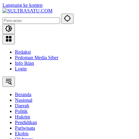
Langsung ke konten
Redaksi
Pedoman Media Siber
Info Iklan
Login
Beranda
Nasional
Daerah
Politik
Hukrim
Pendidikan
Pariwisata
Ekobis