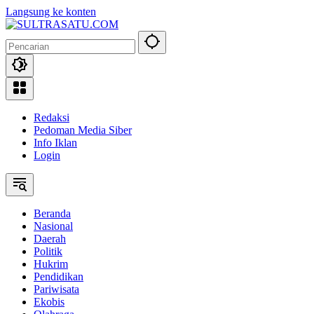
Langsung ke konten
Redaksi
Pedoman Media Siber
Info Iklan
Login
Beranda
Nasional
Daerah
Politik
Hukrim
Pendidikan
Pariwisata
Ekobis