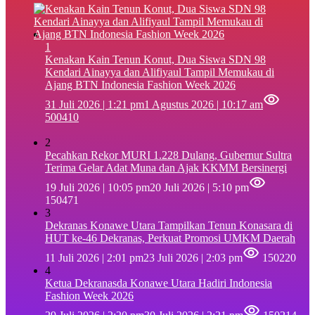
1
‎Kenakan Kain Tenun Konut, Dua Siswa SDN 98
Kendari Ainayya dan Alifiyaul Tampil Memukau di
Ajang BTN Indonesia Fashion Week 2026
31 Juli 2026 | 1:21 pm
1 Agustus 2026 | 10:17 am
500410
2
Pecahkan Rekor MURI 1.228 Dulang, Gubernur Sultra
Terima Gelar Adat Muna dan Ajak KKMM Bersinergi
19 Juli 2026 | 10:05 pm
20 Juli 2026 | 5:10 pm
150471
3
Dekranas Konawe Utara Tampilkan Tenun Konasara di
HUT ke-46 Dekranas, Perkuat Promosi UMKM Daerah
11 Juli 2026 | 2:01 pm
23 Juli 2026 | 2:03 pm
150220
4
Ketua Dekranasda Konawe Utara Hadiri Indonesia
Fashion Week 2026