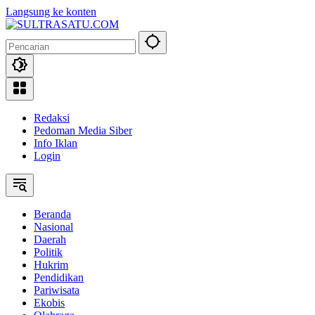
Langsung ke konten
Redaksi
Pedoman Media Siber
Info Iklan
Login
Beranda
Nasional
Daerah
Politik
Hukrim
Pendidikan
Pariwisata
Ekobis