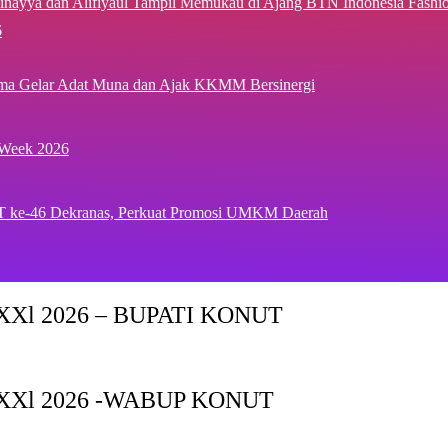
inayya dan Alifiyaul Tampil Memukau di Ajang BTN Indonesia Fash
6
ima Gelar Adat Muna dan Ajak KKMM Bersinergi
 Week 2026
T ke-46 Dekranas, Perkuat Promosi UMKM Daerah
Xl 2026 – BUPATI KONUT
XXl 2026 -WABUP KONUT