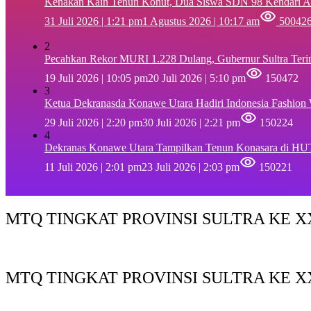
‎Kenakan Kain Tenun Konut, Dua Siswa SDN 98 Kendari A
31 Juli 2026 | 1:21 pm
1 Agustus 2026 | 10:17 am
50042
2
Pecahkan Rekor MURI 1.228 Dulang, Gubernur Sultra Ter
19 Juli 2026 | 10:05 pm
20 Juli 2026 | 5:10 pm
150472
3
Ketua Dekranasda Konawe Utara Hadiri Indonesia Fashion
29 Juli 2026 | 2:20 pm
30 Juli 2026 | 2:21 pm
150224
4
Dekranas Konawe Utara Tampilkan Tenun Konasara di HU
11 Juli 2026 | 2:01 pm
23 Juli 2026 | 2:03 pm
150221
MTQ TINGKAT PROVINSI SULTRA KE XX
MTQ TINGKAT PROVINSI SULTRA KE X