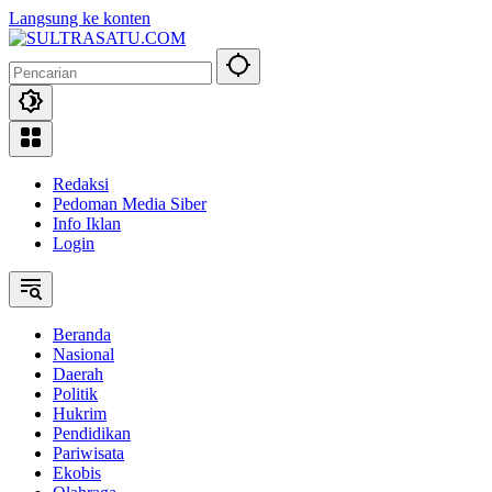
Langsung ke konten
Redaksi
Pedoman Media Siber
Info Iklan
Login
Beranda
Nasional
Daerah
Politik
Hukrim
Pendidikan
Pariwisata
Ekobis