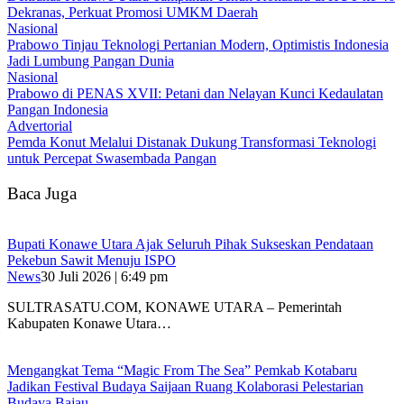
Dekranas, Perkuat Promosi UMKM Daerah
Nasional
Prabowo Tinjau Teknologi Pertanian Modern, Optimistis Indonesia
Jadi Lumbung Pangan Dunia
Nasional
Prabowo di PENAS XVII: Petani dan Nelayan Kunci Kedaulatan
Pangan Indonesia
Advertorial
Pemda Konut Melalui Distanak Dukung Transformasi Teknologi
untuk Percepat Swasembada Pangan
Baca Juga
Bupati Konawe Utara Ajak Seluruh Pihak Sukseskan Pendataan
Pekebun Sawit Menuju ISPO
News
30 Juli 2026 | 6:49 pm
SULTRASATU.COM, KONAWE UTARA – Pemerintah
Kabupaten Konawe Utara…
Mengangkat Tema “Magic From The Sea” Pemkab Kotabaru
Jadikan Festival Budaya Saijaan Ruang Kolaborasi Pelestarian
Budaya Bajau