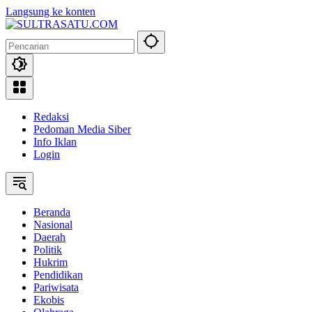
Langsung ke konten
Redaksi
Pedoman Media Siber
Info Iklan
Login
Beranda
Nasional
Daerah
Politik
Hukrim
Pendidikan
Pariwisata
Ekobis