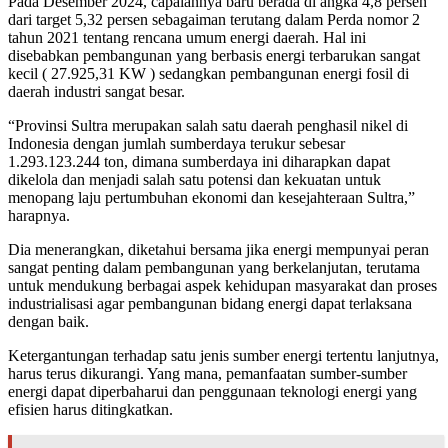
Pada Desember 2024, capaiannya baru berada di angka 4,8 persen
dari target 5,32 persen sebagaiman terutang dalam Perda nomor 2
tahun 2021 tentang rencana umum energi daerah. Hal ini
disebabkan pembangunan yang berbasis energi terbarukan sangat
kecil ( 27.925,31 KW ) sedangkan pembangunan energi fosil di
daerah industri sangat besar.
“Provinsi Sultra merupakan salah satu daerah penghasil nikel di
Indonesia dengan jumlah sumberdaya terukur sebesar
1.293.123.244 ton, dimana sumberdaya ini diharapkan dapat
dikelola dan menjadi salah satu potensi dan kekuatan untuk
menopang laju pertumbuhan ekonomi dan kesejahteraan Sultra,”
harapnya.
Dia menerangkan, diketahui bersama jika energi mempunyai peran
sangat penting dalam pembangunan yang berkelanjutan, terutama
untuk mendukung berbagai aspek kehidupan masyarakat dan proses
industrialisasi agar pembangunan bidang energi dapat terlaksana
dengan baik.
Ketergantungan terhadap satu jenis sumber energi tertentu lanjutnya,
harus terus dikurangi. Yang mana, pemanfaatan sumber-sumber
energi dapat diperbaharui dan penggunaan teknologi energi yang
efisien harus ditingkatkan.