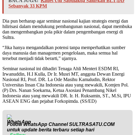
BACA JUGA:
Kades Ulu Sabulakoa Salurkan BLT-DD
Sebanyak 33 KPM
Dia pun berharap agar seminar nasional kajian strategis energi dan
hilirisasi dalam mendukung pembangunan nasional, dapat membuka
dan mengembangkan pola pikir dalam pengembangan energi di
Sultra.
“Jika hanya mengandalkan potensi tanpa memperhatikan sumber
daya manusia dan managemen pengelolaan, maka semua hal
tersebut menjadi tidak berarti,” ujarnya.
Seminar nasional ini dihadiri Tenaga Ahli Menteri ESDM RI,
Irwanuddin, H.I Kulla, Dr Ir. Musri MT, anggota Dewan Energi
Nasional RI, Prof. DR. La Ode Masihu Kamaludin, Rektor
Universitas Insan Cita Indonesia atau yang mewakili, Komjen Pol.
(P) Drs. Nanan Soekarna, Ketua Asosiasi Penambang Nikel
Indonesia atau yang mewakili DR. Ir. H. Ruksamin, ST., M.Si, IPU
ASEAN ENG dan pejabat Forkopimda. (SS/ED)
Follow WhatsApp Channel
SULTRASATU.COM
untuk update berita terbaru setiap hari