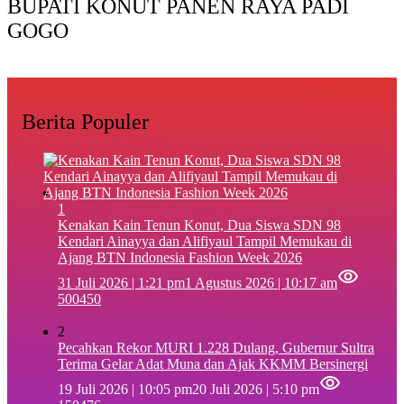
BUPATI KONUT PANEN RAYA PADI
GOGO
Berita Populer
1
‎Kenakan Kain Tenun Konut, Dua Siswa SDN 98
Kendari Ainayya dan Alifiyaul Tampil Memukau di
Ajang BTN Indonesia Fashion Week 2026
31 Juli 2026 | 1:21 pm
1 Agustus 2026 | 10:17 am
500450
2
Pecahkan Rekor MURI 1.228 Dulang, Gubernur Sultra
Terima Gelar Adat Muna dan Ajak KKMM Bersinergi
19 Juli 2026 | 10:05 pm
20 Juli 2026 | 5:10 pm