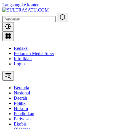
Langsung ke konten
Redaksi
Pedoman Media Siber
Info Iklan
Login
Beranda
Nasional
Daerah
Politik
Hukrim
Pendidikan
Pariwisata
Ekobis