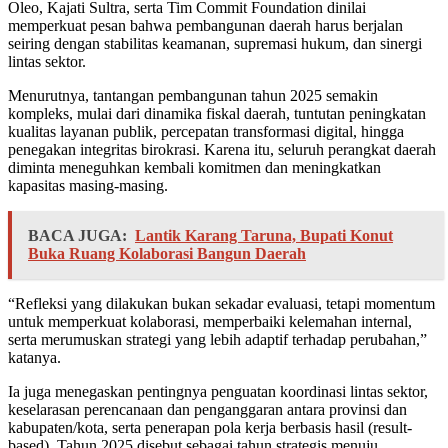
Oleo, Kajati Sultra, serta Tim Commit Foundation dinilai
memperkuat pesan bahwa pembangunan daerah harus berjalan
seiring dengan stabilitas keamanan, supremasi hukum, dan sinergi
lintas sektor.
Menurutnya, tantangan pembangunan tahun 2025 semakin
kompleks, mulai dari dinamika fiskal daerah, tuntutan peningkatan
kualitas layanan publik, percepatan transformasi digital, hingga
penegakan integritas birokrasi. Karena itu, seluruh perangkat daerah
diminta meneguhkan kembali komitmen dan meningkatkan
kapasitas masing-masing.
BACA JUGA:
Lantik Karang Taruna, Bupati Konut
Buka Ruang Kolaborasi Bangun Daerah
“Refleksi yang dilakukan bukan sekadar evaluasi, tetapi momentum
untuk memperkuat kolaborasi, memperbaiki kelemahan internal,
serta merumuskan strategi yang lebih adaptif terhadap perubahan,”
katanya.
Ia juga menegaskan pentingnya penguatan koordinasi lintas sektor,
keselarasan perencanaan dan penganggaran antara provinsi dan
kabupaten/kota, serta penerapan pola kerja berbasis hasil (result-
based). Tahun 2025 disebut sebagai tahun strategis menuju