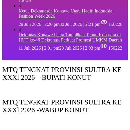
150476
3
Ketua Dekranasda Konawe Utara Hadiri Indonesia
Fashion Week 2026
29 Juli 2026 | 2:20 pm
30 Juli 2026 | 2:21 pm
150228
4
Dekranas Konawe Utara Tampilkan Tenun Konasara di
HUT ke-46 Dekranas, Perkuat Promosi UMKM Daerah
11 Juli 2026 | 2:01 pm
23 Juli 2026 | 2:03 pm
150222
MTQ TINGKAT PROVINSI SULTRA KE
XXXl 2026 – BUPATI KONUT
MTQ TINGKAT PROVINSI SULTRA KE
XXXl 2026 -WABUP KONUT