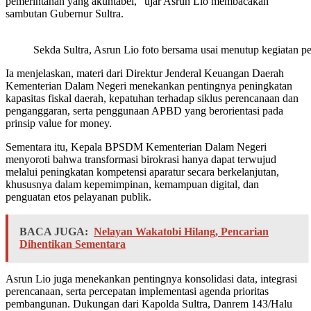
pemerintahan yang akuntabel,” ujar Asrun Lio membacakan
sambutan Gubernur Sultra.
Sekda Sultra, Asrun Lio foto bersama usai menutup kegiatan pe
Ia menjelaskan, materi dari Direktur Jenderal Keuangan Daerah
Kementerian Dalam Negeri menekankan pentingnya peningkatan
kapasitas fiskal daerah, kepatuhan terhadap siklus perencanaan dan
penganggaran, serta penggunaan APBD yang berorientasi pada
prinsip value for money.
Sementara itu, Kepala BPSDM Kementerian Dalam Negeri
menyoroti bahwa transformasi birokrasi hanya dapat terwujud
melalui peningkatan kompetensi aparatur secara berkelanjutan,
khususnya dalam kepemimpinan, kemampuan digital, dan
penguatan etos pelayanan publik.
BACA JUGA:
Nelayan Wakatobi Hilang, Pencarian
Dihentikan Sementara
Asrun Lio juga menekankan pentingnya konsolidasi data, integrasi
perencanaan, serta percepatan implementasi agenda prioritas
pembangunan. Dukungan dari Kapolda Sultra, Danrem 143/Halu