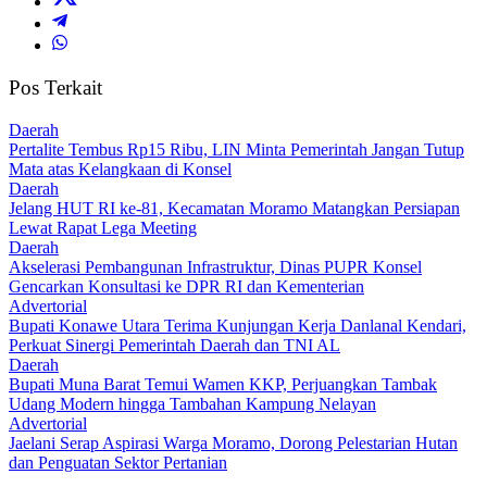
Pos Terkait
Daerah
‎Pertalite Tembus Rp15 Ribu, LIN Minta Pemerintah Jangan Tutup
Mata atas Kelangkaan di Konsel
Daerah
‎Jelang HUT RI ke-81, Kecamatan Moramo Matangkan Persiapan
Lewat Rapat Lega Meeting
Daerah
Akselerasi Pembangunan Infrastruktur, Dinas PUPR Konsel
Gencarkan Konsultasi ke DPR RI dan Kementerian
Advertorial
Bupati Konawe Utara Terima Kunjungan Kerja Danlanal Kendari,
Perkuat Sinergi Pemerintah Daerah dan TNI AL
Daerah
‎Bupati Muna Barat Temui Wamen KKP, Perjuangkan Tambak
Udang Modern hingga Tambahan Kampung Nelayan
Advertorial
Jaelani Serap Aspirasi Warga Moramo, Dorong Pelestarian Hutan
dan Penguatan Sektor Pertanian