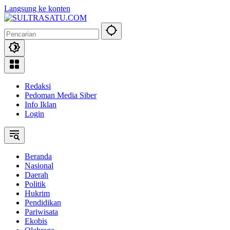
Langsung ke konten
Redaksi
Pedoman Media Siber
Info Iklan
Login
Beranda
Nasional
Daerah
Politik
Hukrim
Pendidikan
Pariwisata
Ekobis