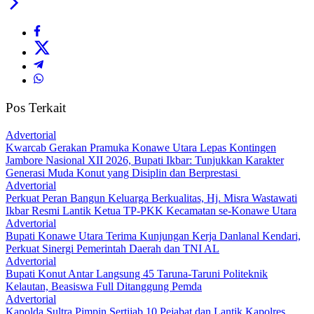
Pos Terkait
Advertorial
‎Kwarcab Gerakan Pramuka Konawe Utara Lepas Kontingen
Jambore Nasional XII 2026, Bupati Ikbar: Tunjukkan Karakter
Generasi Muda Konut yang Disiplin dan Berprestasi ‎
Advertorial
‎Perkuat Peran Bangun Keluarga Berkualitas, Hj. Misra Wastawati
Ikbar Resmi Lantik Ketua TP-PKK Kecamatan se-Konawe Utara
Advertorial
Bupati Konawe Utara Terima Kunjungan Kerja Danlanal Kendari,
Perkuat Sinergi Pemerintah Daerah dan TNI AL
Advertorial
Bupati Konut Antar Langsung 45 Taruna-Taruni Politeknik
Kelautan, Beasiswa Full Ditanggung Pemda
Advertorial
‎Kapolda Sultra Pimpin Sertijab 10 Pejabat dan Lantik Kapolres