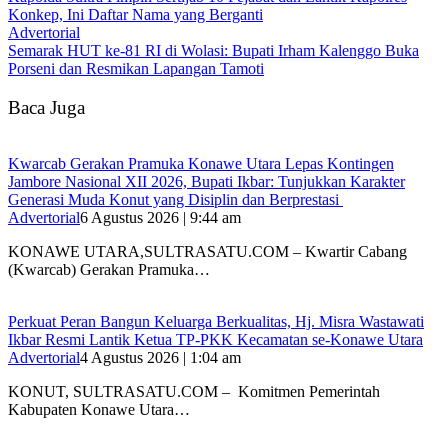
Konkep, Ini Daftar Nama yang Berganti
Advertorial
Semarak HUT ke-81 RI di Wolasi: Bupati Irham Kalenggo Buka
Porseni dan Resmikan Lapangan Tamoti
Baca Juga
‎Kwarcab Gerakan Pramuka Konawe Utara Lepas Kontingen
Jambore Nasional XII 2026, Bupati Ikbar: Tunjukkan Karakter
Generasi Muda Konut yang Disiplin dan Berprestasi ‎
Advertorial
6 Agustus 2026 | 9:44 am
KONAWE UTARA,SULTRASATU.COM – Kwartir Cabang
(Kwarcab) Gerakan Pramuka…
‎Perkuat Peran Bangun Keluarga Berkualitas, Hj. Misra Wastawati
Ikbar Resmi Lantik Ketua TP-PKK Kecamatan se-Konawe Utara
Advertorial
4 Agustus 2026 | 1:04 am
‎KONUT, SULTRASATU.COM – Komitmen Pemerintah
Kabupaten Konawe Utara…