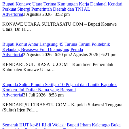
Bupati Konawe Utara Terima Kunjungan Kerja Danlanal Kendari,
Perkuat Sinergi Pemerintah Daerah dan TNI AL
Advertorial
3 Agustus 2026 | 3:52 pm
‎KONAWE UTARA,SULTRASATU.COM – Bupati Konawe
Utara, Dr. H….
Bupati Konut Antar Langsung 45 Taruna-Taruni Politeknik
Kelautan, Beasiswa Full Ditanggung Pemda
Advertorial
2 Agustus 2026 | 6:20 pm
2 Agustus 2026 | 6:21 pm
KENDARI, SULTRASATU.COM – Komitmen Pemerintah
Kabupaten Konawe Utara…
‎Kapolda Sultra Pimpin Sertijab 10 Pejabat dan Lantik Kapolres
Konkep, Ini Daftar Nama yang Berganti
Advertorial
31 Juli 2026 | 8:53 pm
‎KENDARI,SULTRASATU.COM – Kapolda Sulawesi Tenggara
(Sultra) Irjen Pol….
Semarak HUT ke-81 RI di Wolasi: Bupati Irham Kalenggo Buka