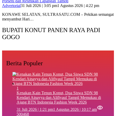
Porseni dan Resmikan Lapangan Tamoti
Advertorial
31 Juli 2026 | 3:05 pm
1 Agustus 2026 | 4:22 pm
KONAWE SELATAN, SULTRASATU.COM – Pekikan semangat
menyambut Hari…
BUPATI KONUT PANEN RAYA PADI
GOGO
Berita Populer
1
‎Kenakan Kain Tenun Konut, Dua Siswa SDN 98
Kendari Ainayya dan Alifiyaul Tampil Memukau di
Ajang BTN Indonesia Fashion Week 2026
31 Juli 2026 | 1:21 pm
1 Agustus 2026 | 10:17 am
500468