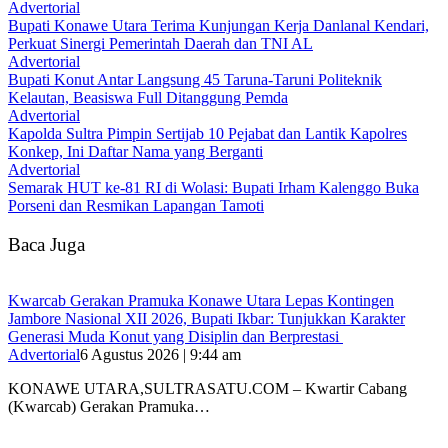
Advertorial
Bupati Konawe Utara Terima Kunjungan Kerja Danlanal Kendari,
Perkuat Sinergi Pemerintah Daerah dan TNI AL
Advertorial
Bupati Konut Antar Langsung 45 Taruna-Taruni Politeknik
Kelautan, Beasiswa Full Ditanggung Pemda
Advertorial
‎Kapolda Sultra Pimpin Sertijab 10 Pejabat dan Lantik Kapolres
Konkep, Ini Daftar Nama yang Berganti
Advertorial
Semarak HUT ke-81 RI di Wolasi: Bupati Irham Kalenggo Buka
Porseni dan Resmikan Lapangan Tamoti
Baca Juga
‎Kwarcab Gerakan Pramuka Konawe Utara Lepas Kontingen
Jambore Nasional XII 2026, Bupati Ikbar: Tunjukkan Karakter
Generasi Muda Konut yang Disiplin dan Berprestasi ‎
Advertorial
6 Agustus 2026 | 9:44 am
KONAWE UTARA,SULTRASATU.COM – Kwartir Cabang
(Kwarcab) Gerakan Pramuka…