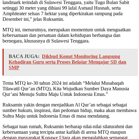
landmark terindah di Sulawesi Tenggara, yaitu Tugu Bulan Sabit
setinggi 30 meter yang dihiasi 99 lafal Asmaul Husnah, serta
Amphiteater seluas 7 hektar yang diperkirakan rampung pada
Desember ini,” jelas Ruksamin.
MTQ ini, menurutnya, merupakan momentum untuk menguatkan
kebersamaan dan persatuan dalam kehidupan berbangsa dan
bernegara, khususnya di Sulawesi Tenggara.
BACA JUGA:
Dikbud Konut Monitoring Langsung
Kehadiran Guru serta Proses Belajar Mengajar SD dan
SMP
Tema MTQ ke-30 tahun 2024 ini adalah “Melalui Musabaqah
Tilawatil Qur’an (MTQ), Kita Wujudkan Sumber Daya Manusia
Qur’ani Menuju Sultra Maju Untuk Indonesia Emas.”
Ruksamin yakin dengan menjadikan Al Qur’an sebagai sebagai
sumber hukum, inspirasi, dan pedoman hidup, maka akan membawa
Sultra Maju untuk Indonesia Emas di masa mendatang.
Sebagai tuan rumah, Ruksamin berharap nilai-nilai silaturahmi dan
kebersamaan yang tercipta antar kafilah di arena MTQ maupun
dengan masyarakat Konawe Utara akan mengalahkan semangat