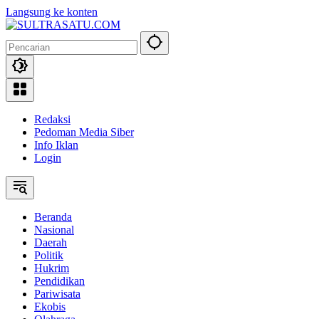
Langsung ke konten
Redaksi
Pedoman Media Siber
Info Iklan
Login
Beranda
Nasional
Daerah
Politik
Hukrim
Pendidikan
Pariwisata
Ekobis