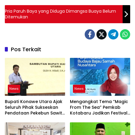
Pria Paruh Baya yang Diduga Dimangsa Buaya Belum
Ditemukan
Pos Terkait
News
News
Bupati Konawe Utara Ajak
Mengangkat Tema “Magic
Seluruh Pihak Sukseskan
From The Sea” Pemkab
Pendataan Pekebun Sawit
Kotabaru Jadikan Festival
Menuju ISPO
Budaya Saijaan Ruang
Kolaborasi Pelestarian
Budaya Bajau