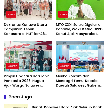
News
News
Dekranas Konawe Utara
MTQ XXXI Sultra Digelar di
Tampilkan Tenun
Konawe, Wakil Ketua DPRD
Konasara di HUT ke-46
Konut Ajak Masyarakat
Dekranas, Perkuat Promosi
Sukseskan
UMKM Daerah
Daerah
Daerah
Pimpin Upacara Hari Lahir
Menko Polkam dan
Pancasila 2026, Hugua
Mendagri Temui Kepala
Ajak Warga Sulawesi
Daerah Sulawesi, Gubernur
Tenggara Perkuat
Sultra Dorong
Komitmen Kebangsaan
Pembangunan Inklusif
Baca Juga
Bupati Konawe Utara Ajak Seluruh Pihak