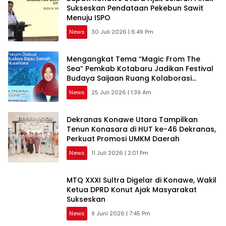
Sukseskan Pendataan Pekebun Sawit
Menuju ISPO
News
30 Juli 2026 | 6:49 Pm
Mengangkat Tema “Magic From The
Sea” Pemkab Kotabaru Jadikan Festival
Budaya Saijaan Ruang Kolaborasi
Pelestarian Budaya Bajau
News
25 Juli 2026 | 1:39 Am
Dekranas Konawe Utara Tampilkan
Tenun Konasara di HUT ke-46 Dekranas,
Perkuat Promosi UMKM Daerah
News
11 Juli 2026 | 2:01 Pm
MTQ XXXI Sultra Digelar di Konawe, Wakil
Ketua DPRD Konut Ajak Masyarakat
Sukseskan
News
9 Juni 2026 | 7:45 Pm