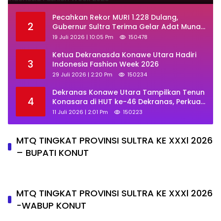
Week 2026
Pecahkan Rekor MURI 1.228 Dulang,
2
Gubernur Sultra Terima Gelar Adat Muna
dan Ajak KKMM Bersinergi
19 Juli 2026 | 10:05 Pm
150478
Ketua Dekranasda Konawe Utara Hadiri
3
Indonesia Fashion Week 2026
29 Juli 2026 | 2:20 Pm
150234
Dekranas Konawe Utara Tampilkan Tenun
4
Konasara di HUT ke-46 Dekranas, Perkuat
Promosi UMKM Daerah
11 Juli 2026 | 2:01 Pm
150223
MTQ TINGKAT PROVINSI SULTRA KE XXXl 2026
– BUPATI KONUT
MTQ TINGKAT PROVINSI SULTRA KE XXXl 2026
-WABUP KONUT