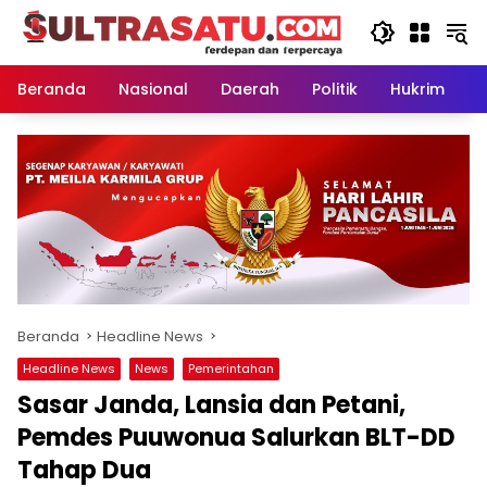
Langsung
ke
konten
Beranda
Nasional
Daerah
Politik
Hukrim
P
Beranda
Headline News
Headline News
News
Pemerintahan
Sasar Janda, Lansia dan Petani,
Pemdes Puuwonua Salurkan BLT-DD
Tahap Dua