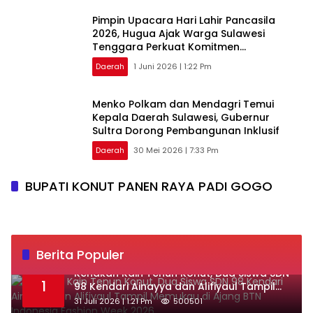
Pimpin Upacara Hari Lahir Pancasila
2026, Hugua Ajak Warga Sulawesi
Tenggara Perkuat Komitmen
Kebangsaan
Daerah
1 Juni 2026 | 1:22 Pm
Menko Polkam dan Mendagri Temui
Kepala Daerah Sulawesi, Gubernur
Sultra Dorong Pembangunan Inklusif
Daerah
30 Mei 2026 | 7:33 Pm
BUPATI KONUT PANEN RAYA PADI GOGO
Berita Populer
‎Kenakan Kain Tenun Konut, Dua Siswa SDN
1
98 Kendari Ainayya dan Alifiyaul Tampil
Memukau di Ajang BTN Indonesia Fashion
31 Juli 2026 | 1:21 Pm
500501