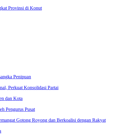
at Provinsi di Konut
angka Penipuan
al, Perkuat Konsolidasi Partai
ten dan Kota
eh Pengurus Pusat
mangat Gotong Royong dan Berkoalisi dengan Rakyat
a