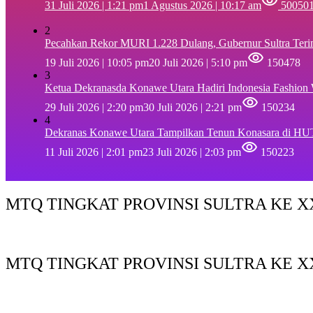
31 Juli 2026 | 1:21 pm
1 Agustus 2026 | 10:17 am
50050
2
Pecahkan Rekor MURI 1.228 Dulang, Gubernur Sultra Ter
19 Juli 2026 | 10:05 pm
20 Juli 2026 | 5:10 pm
150478
3
Ketua Dekranasda Konawe Utara Hadiri Indonesia Fashion
29 Juli 2026 | 2:20 pm
30 Juli 2026 | 2:21 pm
150234
4
Dekranas Konawe Utara Tampilkan Tenun Konasara di HU
11 Juli 2026 | 2:01 pm
23 Juli 2026 | 2:03 pm
150223
MTQ TINGKAT PROVINSI SULTRA KE XX
MTQ TINGKAT PROVINSI SULTRA KE X