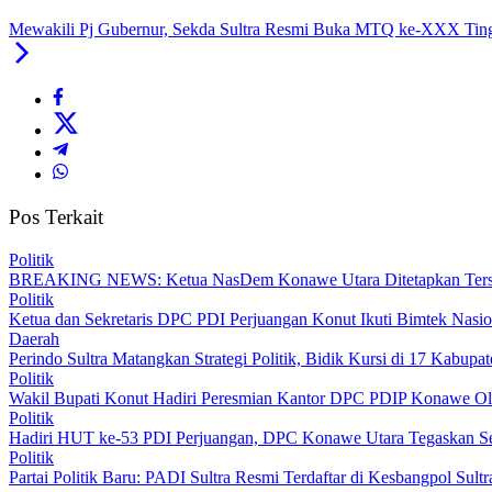
Mewakili Pj Gubernur, Sekda Sultra Resmi Buka MTQ ke-XXX Tingk
Pos Terkait
Politik
BREAKING NEWS: Ketua NasDem Konawe Utara Ditetapkan Ters
Politik
Ketua dan Sekretaris DPC PDI Perjuangan Konut Ikuti Bimtek Nasion
Daerah
Perindo Sultra Matangkan Strategi Politik, Bidik Kursi di 17 Kabupa
Politik
Wakil Bupati Konut Hadiri Peresmian Kantor DPC PDIP Konawe Ol
Politik
Hadiri HUT ke-53 PDI Perjuangan, DPC Konawe Utara Tegaskan Se
Politik
Partai Politik Baru: PADI Sultra Resmi Terdaftar di Kesbangpol Sultr