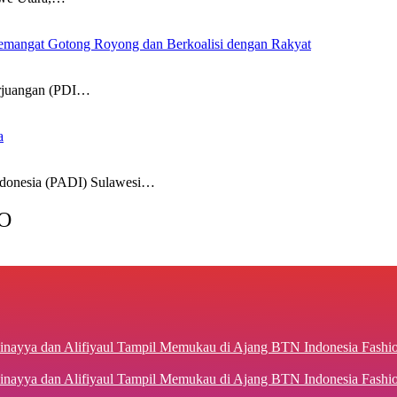
mangat Gotong Royong dan Berkoalisi dengan Rakyat
juangan (PDI…
a
onesia (PADI) Sulawesi…
O
inayya dan Alifiyaul Tampil Memukau di Ajang BTN Indonesia Fash