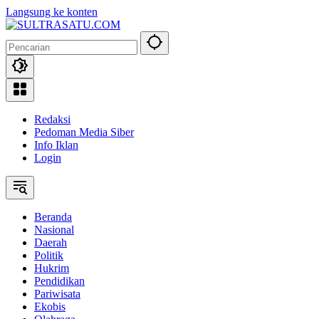
Langsung ke konten
Redaksi
Pedoman Media Siber
Info Iklan
Login
Beranda
Nasional
Daerah
Politik
Hukrim
Pendidikan
Pariwisata
Ekobis