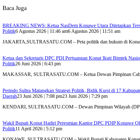
Baca Juga
BREAKING NEWS: Ketua NasDem Konawe Utara Ditetapkan Ters
Politik
6 Agustus 2026 | 11:46 am
6 Agustus 2026 | 11:51 am
JAKARTA,SULTRASATU.COM – Peta politik dan hukum di Ko
Ketua dan Sekretaris DPC PDI Perjuangan Konut Ikuti Bimtek Nasion
Politik
26 Juni 2026 | 6:43 pm
MAKASSAR, SULTRASATU.COM – Ketua Dewan Pimpinan Ca
Perindo Sultra Matangkan Strategi Politik, Bidik Kursi di 17 Kabupa
Daerah
23 Juni 2026 | 7:08 pm
23 Juni 2026 | 7:29 pm
KENDARI, SULTRASATU.COM – Dewan Pimpinan Wilayah (DP
Wakil Bupati Konut Hadiri Peresmian Kantor DPC PDIP Konawe Ol
Politik
11 April 2026 | 5:12 pm
KONAWE, SULTRASATU.COM – Wakil Bupati Kabupaten Konaw