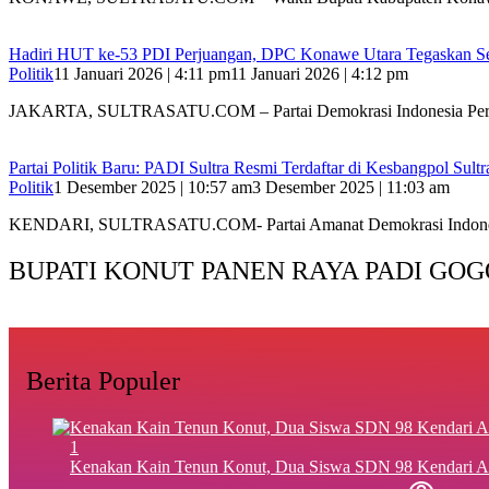
Hadiri HUT ke-53 PDI Perjuangan, DPC Konawe Utara Tegaskan Se
Politik
11 Januari 2026 | 4:11 pm
11 Januari 2026 | 4:12 pm
JAKARTA, SULTRASATU.COM – Partai Demokrasi Indonesia Per
Partai Politik Baru: PADI Sultra Resmi Terdaftar di Kesbangpol Sultr
Politik
1 Desember 2025 | 10:57 am
3 Desember 2025 | 11:03 am
KENDARI, SULTRASATU.COM- Partai Amanat Demokrasi Indond
BUPATI KONUT PANEN RAYA PADI GOG
Berita Populer
1
‎Kenakan Kain Tenun Konut, Dua Siswa SDN 98 Kendari A