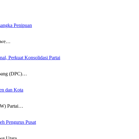
angka Penipuan
nawe…
al, Perkuat Konsolidasi Partai
bang (DPC)…
ten dan Kota
W) Partai…
eh Pengurus Pusat
e Utara,…