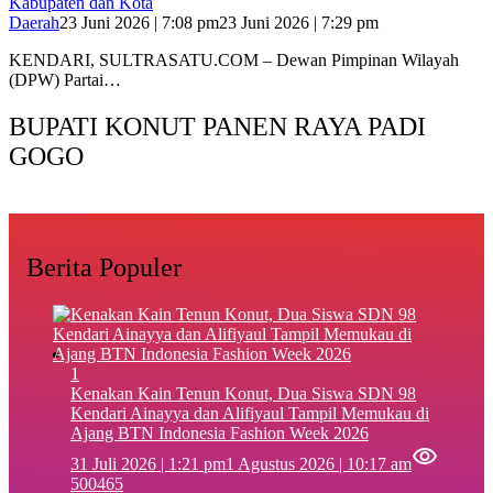
Kabupaten dan Kota
Daerah
23 Juni 2026 | 7:08 pm
23 Juni 2026 | 7:29 pm
KENDARI, SULTRASATU.COM – Dewan Pimpinan Wilayah
(DPW) Partai…
BUPATI KONUT PANEN RAYA PADI
GOGO
Berita Populer
1
‎Kenakan Kain Tenun Konut, Dua Siswa SDN 98
Kendari Ainayya dan Alifiyaul Tampil Memukau di
Ajang BTN Indonesia Fashion Week 2026
31 Juli 2026 | 1:21 pm
1 Agustus 2026 | 10:17 am
500465