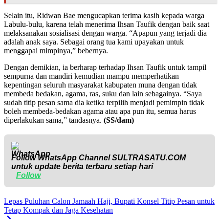
Selain itu, Ridwan Bae mengucapkan terima kasih kepada warga
Labulu-bulu, karena telah menerima Ihsan Taufik dengan baik saat
melaksanakan sosialisasi dengan warga. “Apapun yang terjadi dia
adalah anak saya. Sebagai orang tua kami upayakan untuk
menggapai mimpinya,” bebernya.
Dengan demikian, ia berharap terhadap Ihsan Taufik untuk tampil
sempurna dan mandiri kemudian mampu memperhatikan
kepentingan seluruh masyarakat kabupaten muna dengan tidak
membeda bedakan, agama, ras, suku dan lain sebagainya. “Saya
sudah titip pesan sama dia ketika terpilih menjadi pemimpin tidak
boleh membeda-bedakan agama atau apa pun itu, semua harus
diperlakukan sama,” tandasnya.
(SS/dam)
Follow WhatsApp Channel
SULTRASATU.COM
untuk update berita terbaru setiap hari
Follow
Lepas Puluhan Calon Jamaah Haji, Bupati Konsel Titip Pesan untuk
Tetap Kompak dan Jaga Kesehatan