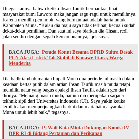
Ditegaskannya bahwa ketika Ihsan Taufik bermanfaat buat
masyarakat bumi Laworo maka jangan ragu-ragu untuk memilihnya.
Karena memilih pemimpin yang bermanfaat adalah harta untuk
Kabupaten Muna. “Kalau dia maju saya tidak terlibat, kecuali sudah
dekat-dekat pemilihan. Dan saat ini saya biarkan dia (Ihsan, redl
jalan sendiri dengan segala kemampuannya,” jelasnya.
BACA JUGA:
Pemda Konut Besama DPRD Sultra Desak
PLN Atasi Listrik Tak Stabil di Konawe Utara, Warga
Menderita
Dia hadir tambah mantan bupati Muna dua periode ini masih dalam
keadaan kertas putih dalam artian Ihsan Taufik masih muda tetapi
memiliki nalar yang bagus apalagi Ihsan Taufik adalah gen dari
dirinya. “Memang masih muda, namun dia merupakan sarjana
tekhnik sipil dari Universitas Indonesia (UI). Saya yakin ketika
terpilih akan memperjuangkan harkat dan martabat masyarakat
Muna untuk lebih baik,” tegasnya.
BACA JUGA:
Pj Wali Kota Minta Dukungan Komisi IV
DPR RI di Bidang Pertanian dan Perikanan