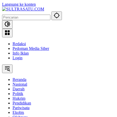
Langsung ke konten
Redaksi
Pedoman Media Siber
Info Iklan
Login
Beranda
Nasional
Daerah
Politik
Hukrim
Pendidikan
Pariwisata
Ekobis