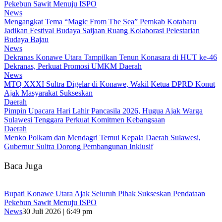
Pekebun Sawit Menuju ISPO
News
Mengangkat Tema “Magic From The Sea” Pemkab Kotabaru
Jadikan Festival Budaya Saijaan Ruang Kolaborasi Pelestarian
Budaya Bajau
News
Dekranas Konawe Utara Tampilkan Tenun Konasara di HUT ke-46
Dekranas, Perkuat Promosi UMKM Daerah
News
MTQ XXXI Sultra Digelar di Konawe, Wakil Ketua DPRD Konut
Ajak Masyarakat Sukseskan
Daerah
Pimpin Upacara Hari Lahir Pancasila 2026, Hugua Ajak Warga
Sulawesi Tenggara Perkuat Komitmen Kebangsaan
Daerah
Menko Polkam dan Mendagri Temui Kepala Daerah Sulawesi,
Gubernur Sultra Dorong Pembangunan Inklusif
Baca Juga
Bupati Konawe Utara Ajak Seluruh Pihak Sukseskan Pendataan
Pekebun Sawit Menuju ISPO
News
30 Juli 2026 | 6:49 pm