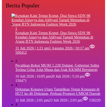
Berita Populer
1
‎Kenakan Kain Tenun Konut, Dua Siswa SDN 98
Kendari Ainayya dan Alifiyaul Tampil Memukau di
Ajang BTN Indonesia Fashion Week 2026
31 Juli 2026 | 1:21 pm
1 Agustus 2026 | 10:17 am
500412
2
Pecahkan Rekor MURI 1.228 Dulang, Gubernur Sultra
Terima Gelar Adat Muna dan Ajak KKMM Bersinergi
19 Juli 2026 | 10:05 pm
20 Juli 2026 | 5:10 pm
150471
3
Dekranas Konawe Utara Tampilkan Tenun Konasara di
HUT ke-46 Dekranas, Perkuat Promosi UMKM Daerah
11 Juli 2026 | 2:01 pm
23 Juli 2026 | 2:03 pm
150220
4