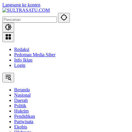
Langsung ke konten
Redaksi
Pedoman Media Siber
Info Iklan
Login
Beranda
Nasional
Daerah
Politik
Hukrim
Pendidikan
Pariwisata
Ekobis