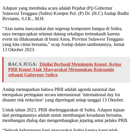
Adapun yang membuka acara adalah Pejabat (Pj) Gubernur
Sulawesi Tenggara (Sultra) Komjen Pol. (P) Dr. (H.C) Andap Budhi
Revianto, S.I.K., M.H.
“Atas nama masyarakat dan segenap komponen bangsa di Sultra,
saya mengucapkan selamat datang sekaligus terimakasih karena
event ini dilaksanakan di bumi Anoa, Provinsi Sulawesi Tenggara
yang kita cintai bersama,” ucap Andap dalam sambutannya, Jumat
13 Oktober 2023.
BACA JUGA:
Dinilai Berhasil Memimpin Konut, Ketua
PBB Konut Ajak Masyarakat Menangkan Ruksamin
sebagai Gubernur Sultra
Andap memaparkan bahwa PRB adalah agenda nasional dan
merupakan peringatan secara internasional ‘international day for
disaster risk reduction’ yang diperingati setiap tanggal 13 Oktober.
Untuk tahun 2023, PRB diselenggarakan di Sultra. Adapun tujuan
dari peringatannya adalah untuk membangun kesadaran bersama,
membangun dialog dan mengembangkan jejaring antar pelaku PRB.
“Sebuah kehormatan bagi masyarakat Sultra karena kami telah