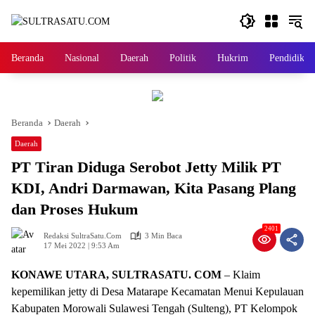
Langsung
ke
konten
Beranda
Nasional
Daerah
Politik
Hukrim
Pendidikan
Beranda
Daerah
Daerah
PT Tiran Diduga Serobot Jetty Milik PT
KDI, Andri Darmawan, Kita Pasang Plang
dan Proses Hukum
2401
Redaksi SultraSatu.Com
3 Min Baca
17 Mei 2022 | 9:53 Am
KONAWE UTARA, SULTRASATU. COM
– Klaim
kepemilikan jetty di Desa Matarape Kecamatan Menui Kepulauan
Kabupaten Morowali Sulawesi Tengah (Sulteng), PT Kelompok