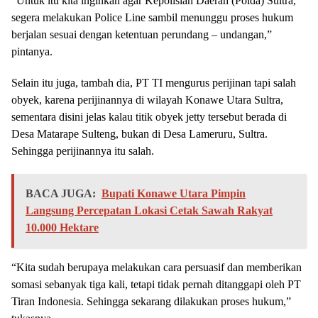
“Untuk itu kita inginkan agar Kepolisian Daerah (Polda) Sultra,
segera melakukan Police Line sambil menunggu proses hukum
berjalan sesuai dengan ketentuan perundang – undangan,”
pintanya.
Selain itu juga, tambah dia, PT TI mengurus perijinan tapi salah
obyek, karena perijinannya di wilayah Konawe Utara Sultra,
sementara disini jelas kalau titik obyek jetty tersebut berada di
Desa Matarape Sulteng, bukan di Desa Lameruru, Sultra.
Sehingga perijinannya itu salah.
BACA JUGA:
Bupati Konawe Utara Pimpin
Langsung Percepatan Lokasi Cetak Sawah Rakyat
10.000 Hektare
“Kita sudah berupaya melakukan cara persuasif dan memberikan
somasi sebanyak tiga kali, tetapi tidak pernah ditanggapi oleh PT
Tiran Indonesia. Sehingga sekarang dilakukan proses hukum,”