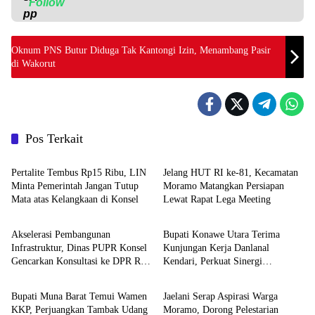
Follow
Oknum PNS Butur Diduga Tak Kantongi Izin, Menambang Pasir
di Wakorut
Pos Terkait
Daerah
Daerah
‎Pertalite Tembus Rp15 Ribu, LIN
‎Jelang HUT RI ke-81, Kecamatan
Minta Pemerintah Jangan Tutup
Moramo Matangkan Persiapan
Mata atas Kelangkaan di Konsel
Lewat Rapat Lega Meeting
Daerah
Advertorial
Akselerasi Pembangunan
Bupati Konawe Utara Terima
Infrastruktur, Dinas PUPR Konsel
Kunjungan Kerja Danlanal
Gencarkan Konsultasi ke DPR RI
Kendari, Perkuat Sinergi
Daerah
Advertorial
dan Kementerian
Pemerintah Daerah dan TNI AL
‎Bupati Muna Barat Temui Wamen
Jaelani Serap Aspirasi Warga
KKP, Perjuangkan Tambak Udang
Moramo, Dorong Pelestarian