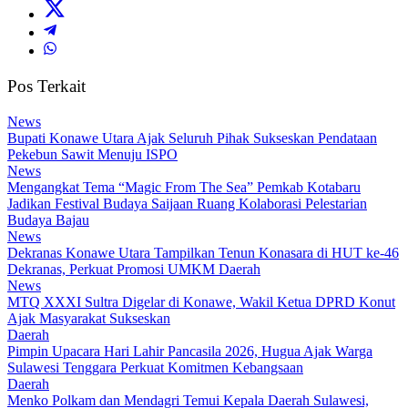
Pos Terkait
News
Bupati Konawe Utara Ajak Seluruh Pihak Sukseskan Pendataan
Pekebun Sawit Menuju ISPO
News
Mengangkat Tema “Magic From The Sea” Pemkab Kotabaru
Jadikan Festival Budaya Saijaan Ruang Kolaborasi Pelestarian
Budaya Bajau
News
Dekranas Konawe Utara Tampilkan Tenun Konasara di HUT ke-46
Dekranas, Perkuat Promosi UMKM Daerah
News
MTQ XXXI Sultra Digelar di Konawe, Wakil Ketua DPRD Konut
Ajak Masyarakat Sukseskan
Daerah
Pimpin Upacara Hari Lahir Pancasila 2026, Hugua Ajak Warga
Sulawesi Tenggara Perkuat Komitmen Kebangsaan
Daerah
Menko Polkam dan Mendagri Temui Kepala Daerah Sulawesi,