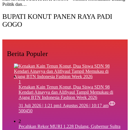
Politik dan…
BUPATI KONUT PANEN RAYA PADI
GOGO
Berita Populer
1
‎Kenakan Kain Tenun Konut, Dua Siswa SDN 98
Kendari Ainayya dan Alifiyaul Tampil Memukau di
Ajang BTN Indonesia Fashion Week 2026
31 Juli 2026 | 1:21 pm
1 Agustus 2026 | 10:17 am
500450
2
Pecahkan Rekor MURI 1.228 Dulang, Gubernur Sultra