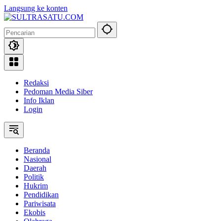
Langsung ke konten
Redaksi
Pedoman Media Siber
Info Iklan
Login
Beranda
Nasional
Daerah
Politik
Hukrim
Pendidikan
Pariwisata
Ekobis