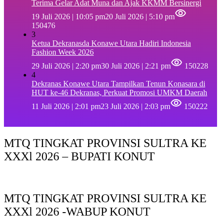
Terima Gelar Adat Muna dan Ajak KKMM Bersinergi
19 Juli 2026 | 10:05 pm
20 Juli 2026 | 5:10 pm
150476
3
Ketua Dekranasda Konawe Utara Hadiri Indonesia
Fashion Week 2026
29 Juli 2026 | 2:20 pm
30 Juli 2026 | 2:21 pm
150228
4
Dekranas Konawe Utara Tampilkan Tenun Konasara di
HUT ke-46 Dekranas, Perkuat Promosi UMKM Daerah
11 Juli 2026 | 2:01 pm
23 Juli 2026 | 2:03 pm
150222
MTQ TINGKAT PROVINSI SULTRA KE
XXXl 2026 – BUPATI KONUT
MTQ TINGKAT PROVINSI SULTRA KE
XXXl 2026 -WABUP KONUT