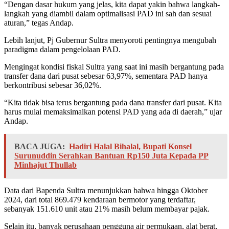
“Dengan dasar hukum yang jelas, kita dapat yakin bahwa langkah-
langkah yang diambil dalam optimalisasi PAD ini sah dan sesuai
aturan,” tegas Andap.
Lebih lanjut, Pj Gubernur Sultra menyoroti pentingnya mengubah
paradigma dalam pengelolaan PAD.
Mengingat kondisi fiskal Sultra yang saat ini masih bergantung pada
transfer dana dari pusat sebesar 63,97%, sementara PAD hanya
berkontribusi sebesar 36,02%.
“Kita tidak bisa terus bergantung pada dana transfer dari pusat. Kita
harus mulai memaksimalkan potensi PAD yang ada di daerah,” ujar
Andap.
BACA JUGA:
Hadiri Halal Bihalal, Bupati Konsel
Surunuddin Serahkan Bantuan Rp150 Juta Kepada PP
Minhajut Thullab
Data dari Bapenda Sultra menunjukkan bahwa hingga Oktober
2024, dari total 869.479 kendaraan bermotor yang terdaftar,
sebanyak 151.610 unit atau 21% masih belum membayar pajak.
Selain itu, banyak perusahaan pengguna air permukaan, alat berat,