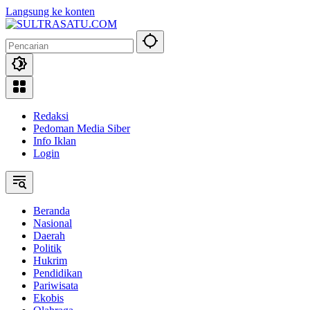
Langsung ke konten
Redaksi
Pedoman Media Siber
Info Iklan
Login
Beranda
Nasional
Daerah
Politik
Hukrim
Pendidikan
Pariwisata
Ekobis