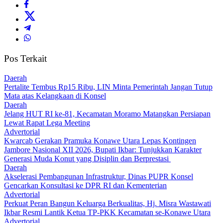
Pos Terkait
Daerah
‎Pertalite Tembus Rp15 Ribu, LIN Minta Pemerintah Jangan Tutup
Mata atas Kelangkaan di Konsel
Daerah
‎Jelang HUT RI ke-81, Kecamatan Moramo Matangkan Persiapan
Lewat Rapat Lega Meeting
Advertorial
‎Kwarcab Gerakan Pramuka Konawe Utara Lepas Kontingen
Jambore Nasional XII 2026, Bupati Ikbar: Tunjukkan Karakter
Generasi Muda Konut yang Disiplin dan Berprestasi ‎
Daerah
Akselerasi Pembangunan Infrastruktur, Dinas PUPR Konsel
Gencarkan Konsultasi ke DPR RI dan Kementerian
Advertorial
‎Perkuat Peran Bangun Keluarga Berkualitas, Hj. Misra Wastawati
Ikbar Resmi Lantik Ketua TP-PKK Kecamatan se-Konawe Utara
Advertorial