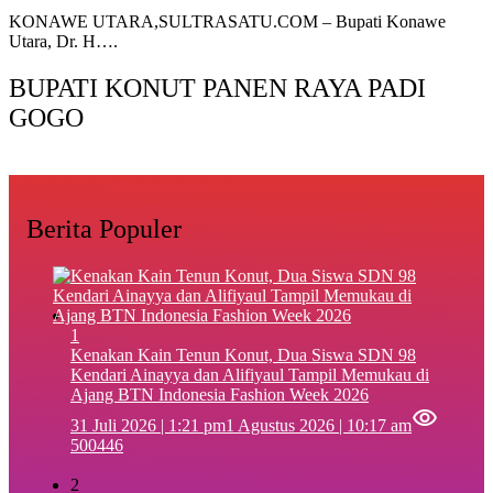
‎KONAWE UTARA,SULTRASATU.COM – Bupati Konawe
Utara, Dr. H….
BUPATI KONUT PANEN RAYA PADI
GOGO
Berita Populer
1
‎Kenakan Kain Tenun Konut, Dua Siswa SDN 98
Kendari Ainayya dan Alifiyaul Tampil Memukau di
Ajang BTN Indonesia Fashion Week 2026
31 Juli 2026 | 1:21 pm
1 Agustus 2026 | 10:17 am
500446
2