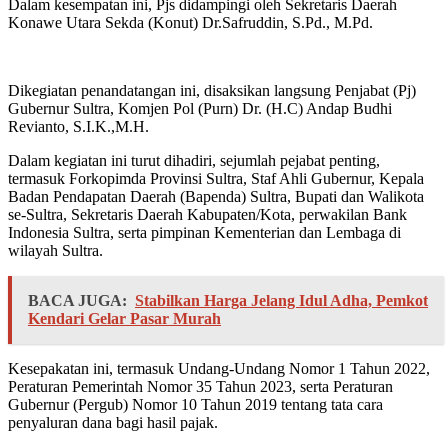
Dalam kesempatan ini, Pjs didampingi oleh Sekretaris Daerah
Konawe Utara Sekda (Konut) Dr.Safruddin, S.Pd., M.Pd.
Dikegiatan penandatangan ini, disaksikan langsung Penjabat (Pj)
Gubernur Sultra, Komjen Pol (Purn) Dr. (H.C) Andap Budhi
Revianto, S.I.K.,M.H.
Dalam kegiatan ini turut dihadiri, sejumlah pejabat penting,
termasuk Forkopimda Provinsi Sultra, Staf Ahli Gubernur, Kepala
Badan Pendapatan Daerah (Bapenda) Sultra, Bupati dan Walikota
se-Sultra, Sekretaris Daerah Kabupaten/Kota, perwakilan Bank
Indonesia Sultra, serta pimpinan Kementerian dan Lembaga di
wilayah Sultra.
BACA JUGA:
Stabilkan Harga Jelang Idul Adha, Pemkot
Kendari Gelar Pasar Murah
Kesepakatan ini, termasuk Undang-Undang Nomor 1 Tahun 2022,
Peraturan Pemerintah Nomor 35 Tahun 2023, serta Peraturan
Gubernur (Pergub) Nomor 10 Tahun 2019 tentang tata cara
penyaluran dana bagi hasil pajak.