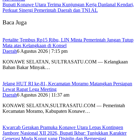
Bupati Konawe Utara Terima Kunjungan Kerja Danlanal Kendari,
Perkuat Sinergi Pemerintah Daerah dan TNI AL
Baca Juga
‎Pertalite Tembus Rp15 Ribu, LIN Minta Pemerintah Jangan Tutup
Mata atas Kelangkaan di Konsel
Daerah
6 Agustus 2026 | 7:15 pm
‎KONAWE SELATAN, SULTRASATU.COM — Kelangkaan
Bahan Bakar Minyak…
‎Jelang HUT RI ke-81, Kecamatan Moramo Matangkan Persiapan
Lewat Rapat Lega Meeting
Daerah
6 Agustus 2026 | 11:37 am
KONAWE SELATAN,SULTRASATU.COM — Pemerintah
Kecamatan Moramo, Kabupaten Konawe…
‎Kwarcab Gerakan Pramuka Konawe Utara Lepas Kontingen
Jambore Nasional XII 2026, Bupati Ikbar: Tunjukkan Karakter
Generasi Muda Konut yang Disiplin dan Berprestasi ‎