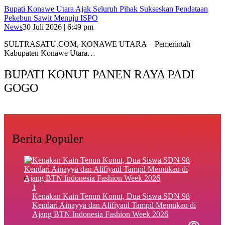
Bupati Konawe Utara Ajak Seluruh Pihak Sukseskan Pendataan
Pekebun Sawit Menuju ISPO
News
30 Juli 2026 | 6:49 pm
SULTRASATU.COM, KONAWE UTARA – Pemerintah
Kabupaten Konawe Utara…
BUPATI KONUT PANEN RAYA PADI
GOGO
Berita Populer
1
‎Kenakan Kain Tenun Konut, Dua Siswa SDN 98
Kendari Ainayya dan Alifiyaul Tampil Memukau di
Ajang BTN Indonesia Fashion Week 2026