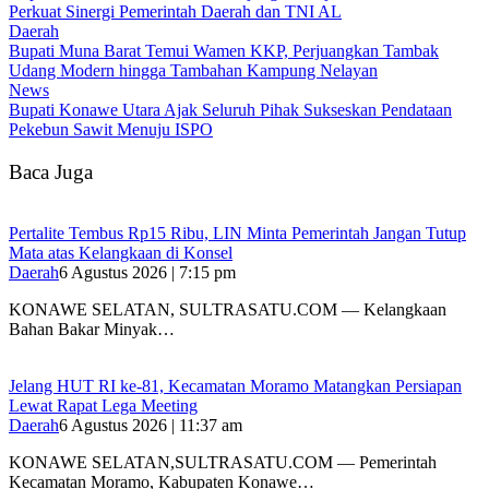
Perkuat Sinergi Pemerintah Daerah dan TNI AL
Daerah
‎Bupati Muna Barat Temui Wamen KKP, Perjuangkan Tambak
Udang Modern hingga Tambahan Kampung Nelayan
News
Bupati Konawe Utara Ajak Seluruh Pihak Sukseskan Pendataan
Pekebun Sawit Menuju ISPO
Baca Juga
‎Pertalite Tembus Rp15 Ribu, LIN Minta Pemerintah Jangan Tutup
Mata atas Kelangkaan di Konsel
Daerah
6 Agustus 2026 | 7:15 pm
‎KONAWE SELATAN, SULTRASATU.COM — Kelangkaan
Bahan Bakar Minyak…
‎Jelang HUT RI ke-81, Kecamatan Moramo Matangkan Persiapan
Lewat Rapat Lega Meeting
Daerah
6 Agustus 2026 | 11:37 am
KONAWE SELATAN,SULTRASATU.COM — Pemerintah
Kecamatan Moramo, Kabupaten Konawe…