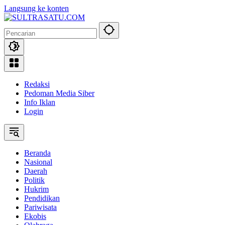
Langsung ke konten
Redaksi
Pedoman Media Siber
Info Iklan
Login
Beranda
Nasional
Daerah
Politik
Hukrim
Pendidikan
Pariwisata
Ekobis