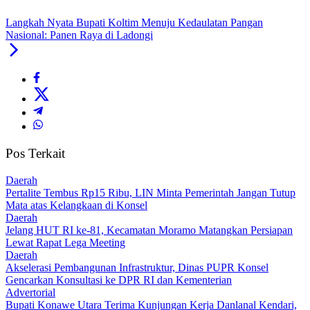
Langkah Nyata Bupati Koltim Menuju Kedaulatan Pangan
Nasional: Panen Raya di Ladongi
Pos Terkait
Daerah
‎Pertalite Tembus Rp15 Ribu, LIN Minta Pemerintah Jangan Tutup
Mata atas Kelangkaan di Konsel
Daerah
‎Jelang HUT RI ke-81, Kecamatan Moramo Matangkan Persiapan
Lewat Rapat Lega Meeting
Daerah
Akselerasi Pembangunan Infrastruktur, Dinas PUPR Konsel
Gencarkan Konsultasi ke DPR RI dan Kementerian
Advertorial
Bupati Konawe Utara Terima Kunjungan Kerja Danlanal Kendari,