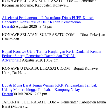
KONAWE SELATAN,SULTRASATU.COM — Pemerintah
Kecamatan Moramo, Kabupaten Konawe…
Akselerasi Pembangunan Infrastruktur, Dinas PUPR Konsel
Gencarkan Konsultasi ke DPR RI dan Kementerian
Daerah
5 Agustus 2026 | 3:43 pm
KONAWE SELATAN, SULTRASATU.COM — Dinas Pekerjaan
Umum dan…
Bupati Konawe Utara Terima Kunjungan Kerja Danlanal Kendari,
Perkuat Sinergi Pemerintah Daerah dan TNI AL
Advertorial
3 Agustus 2026 | 3:52 pm
‎KONAWE UTARA,SULTRASATU.COM – Bupati Konawe
Utara, Dr. H….
‎Bupati Muna Barat Temui Wamen KKP, Perjuangkan Tambak
Udang Modern hingga Tambahan Kampung Nelayan
Daerah
30 Juli 2026 | 7:02 pm
‎JAKARTA, SULTRASATU.COM – Pemerintah Kabupaten Muna
Barat (Mubar),…