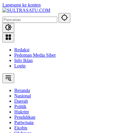
Langsung ke konten
Redaksi
Pedoman Media Siber
Info Iklan
Login
Beranda
Nasional
Daerah
Politik
Hukrim
Pendidikan
Pariwisata
Ekobis