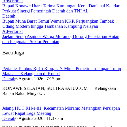
Advertorial
Bupati Konawe Utara Terima Kunjungan Kerja Danlanal Kendari,
Perkuat Sinergi Pemerintah Daerah dan TNI AL
Daerah
‎Bupati Muna Barat Temui Wamen KKP, Perjuangkan Tambak
Udang Modern hingga Tambahan Kampung Nelayan
Advertorial
Jaelani Serap Aspirasi Warga Moramo, Dorong Pelestarian Hutan
dan Penguatan Sektor Pertanian
Baca Juga
‎Pertalite Tembus Rp15 Ribu, LIN Minta Pemerintah Jangan Tutup
Mata atas Kelangkaan di Konsel
Daerah
6 Agustus 2026 | 7:15 pm
‎KONAWE SELATAN, SULTRASATU.COM — Kelangkaan
Bahan Bakar Minyak…
‎Jelang HUT RI ke-81, Kecamatan Moramo Matangkan Persiapan
Lewat Rapat Lega Meeting
Daerah
6 Agustus 2026 | 11:37 am