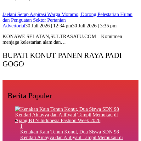
Jaelani Serap Aspirasi Warga Moramo, Dorong Pelestarian Hutan
dan Penguatan Sektor Pertanian
Advertorial
30 Juli 2026 | 12:34 pm
30 Juli 2026 | 3:35 pm
KONAWE SELATAN,SULTRASATU.COM – Komitmen
menjaga kelestarian alam dan…
BUPATI KONUT PANEN RAYA PADI
GOGO
Berita Populer
1
‎Kenakan Kain Tenun Konut, Dua Siswa SDN 98
Kendari Ainayya dan Alifiyaul Tampil Memukau di