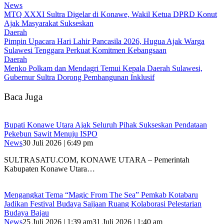
News
MTQ XXXI Sultra Digelar di Konawe, Wakil Ketua DPRD Konut
Ajak Masyarakat Sukseskan
Daerah
Pimpin Upacara Hari Lahir Pancasila 2026, Hugua Ajak Warga
Sulawesi Tenggara Perkuat Komitmen Kebangsaan
Daerah
Menko Polkam dan Mendagri Temui Kepala Daerah Sulawesi,
Gubernur Sultra Dorong Pembangunan Inklusif
Baca Juga
Bupati Konawe Utara Ajak Seluruh Pihak Sukseskan Pendataan
Pekebun Sawit Menuju ISPO
News
30 Juli 2026 | 6:49 pm
SULTRASATU.COM, KONAWE UTARA – Pemerintah
Kabupaten Konawe Utara…
Mengangkat Tema “Magic From The Sea” Pemkab Kotabaru
Jadikan Festival Budaya Saijaan Ruang Kolaborasi Pelestarian
Budaya Bajau
News
25 Juli 2026 | 1:39 am
31 Juli 2026 | 1:40 am