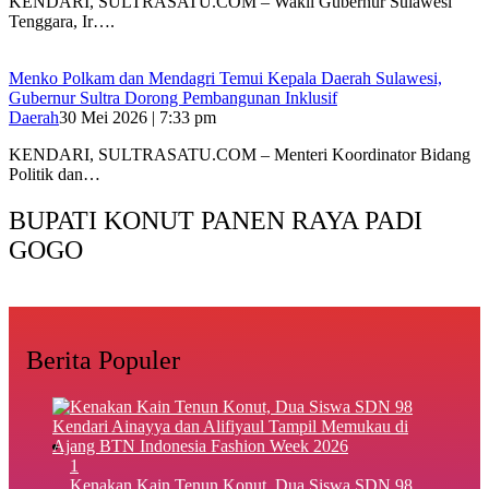
KENDARI, SULTRASATU.COM – Wakil Gubernur Sulawesi
Tenggara, Ir….
Menko Polkam dan Mendagri Temui Kepala Daerah Sulawesi,
Gubernur Sultra Dorong Pembangunan Inklusif
Daerah
30 Mei 2026 | 7:33 pm
KENDARI, SULTRASATU.COM – Menteri Koordinator Bidang
Politik dan…
BUPATI KONUT PANEN RAYA PADI
GOGO
Berita Populer
1
‎Kenakan Kain Tenun Konut, Dua Siswa SDN 98