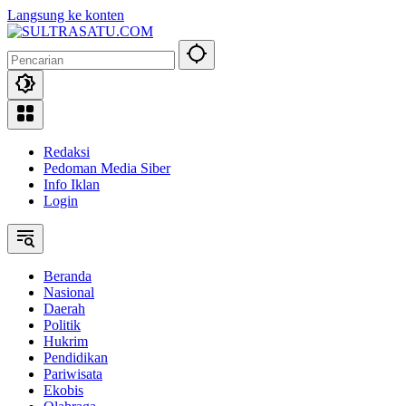
Langsung ke konten
Redaksi
Pedoman Media Siber
Info Iklan
Login
Beranda
Nasional
Daerah
Politik
Hukrim
Pendidikan
Pariwisata
Ekobis