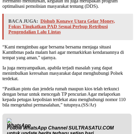
Hermanto menuturkan, kegiatan ini juga merupakan program
optimalisasi pemolisian masyarakat tentang (DDS).
BACA JUGA:
Dishub Konawe Utara Gelar Monev,
Fokus Tingkatkan PAD Sesuai Perbup Retribusi
Pengendalian Lalu Lintas
“Kami mengimbau agar bersama bersama menjaga situasi
Kamtibmas pada malam hari agar memarkirkan kendaraannya di
tempat yang aman,” ujarnya.
Ia juga menyampaikan, apabila terjadi masalah yang dapat
menimbulkan keresahan masyarakat dapat menghubungi Polsek
terdekat.
“Pastikan pintu dan jendela rumah maupun kios telah terkunci
dengan benar untuk mencegah TP pencurian Agar melaporkan
kepada petugas kepolisian terdekat atau menghubungi nomor 110
bila mengetahui permasalahan,” tutupnya.(SS/Ar)
Follow WhatsApp Channel
SULTRASATU.COM
untuk update berita terbaru setiap hari